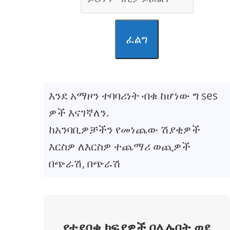
ፈልግ
እንደ አማዞን ተባባሪነት ብቁ ከሆነው ግ ses
ዎች እናገኛለን.
ከአንባቢዎቻችን የመነጨው ሽያቂዎች
እርስዎ ለእርስዎ ተጨማሪ ወጪዎች
በጭራሽ, በጭራሽ
የተደበቁ ክፍያዎች በሌሉበት ወደ