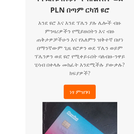
PLN በጣም ርካሽ ዩሮ
እንደ ዩሮ እና እንደ ፕሌን ያሉ ሌሎች ብዙ
ምንዛሪዎችን የሚይዙበትን እና ብዙ
ጠቅታዎቻችሁን እና የአለምን ዝቅተኛ በሆነ
በማንኛውም ጊዜ ዩሮዎን ወደ ፕሌን ወይም
ፕሌንዎን ወደ ዩሮ የሚቀይሩበት ባለብዙ-ንዋይ
ሂሳብ በቀላሉ መክፈት እንደሚችሉ ያውቃሉ?
ክፍያዎች?
ነፃ ምዝገባ