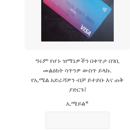
ግሩም የሆኑ ዝማኔዎችን በቀጥታ በገቢ
መልዕክት ሳጥንዎ ውስጥ ይላኩ.
የኢሜል አድራሻዎን ብቻ ይተይቡ እና ጠቅ
ያድርጉ!
ኢሜይል*