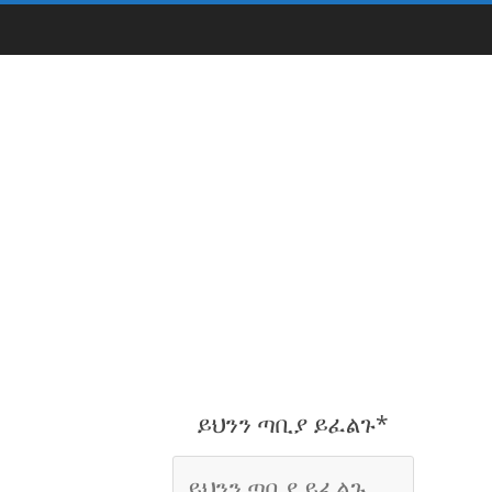
ይህንን ጣቢያ ይፈልጉ*