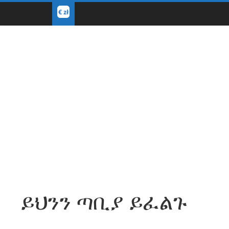
ይህንን ጣቢያ ይፈልጉ