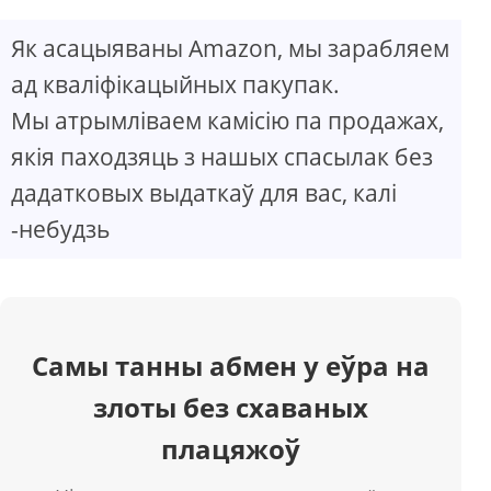
Як асацыяваны Amazon, мы зарабляем
ад кваліфікацыйных пакупак.
Мы атрымліваем камісію па продажах,
якія паходзяць з нашых спасылак без
дадатковых выдаткаў для вас, калі
-небудзь
Самы танны абмен у еўра на
злоты без схаваных
плацяжоў