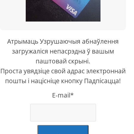
Атрымаць Узрушаючыя абнаўлення
загружаліся непасрэдна ў вашым
паштовай скрыні.
Проста увядзіце свой адрас электроннай
пошты і націсніце кнопку Падпісацца!
E-mail*