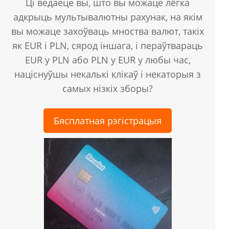
Ці ведаеце вы, што вы можаце лёгка
адкрыць мультывалютны рахунак, на якім
вы можаце захоўваць мноства валют, такіх
як EUR і PLN, сярод іншага, і пераўтвараць
EUR у PLN або PLN у EUR у любы час,
націснуўшы некалькі клікаў і некаторыя з
самых нізкіх зборы?
Бясплатная рэгістрацыя