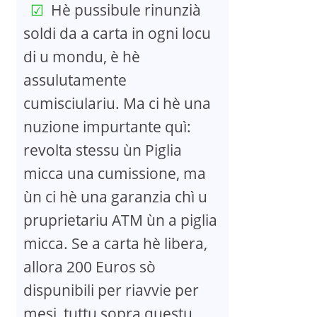
Hè pussibule rinunzià
soldi da a carta in ogni locu
di u mondu, è hè
assulutamente
cumisciulariu. Ma ci hè una
nuzione impurtante quì:
revolta stessu ùn Piglia
micca una cumissione, ma
ùn ci hè una garanzia chì u
pruprietariu ATM ùn a piglia
micca. Se a carta hè libera,
allora 200 Euros sò
dispunibili per riavvie per
mesi, tuttu sopra questu