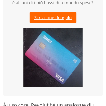
è alcuni di i più bassi di u mondu spese?
Scrizzione di rigalu
À u so core, Revolut hè un analogue di u