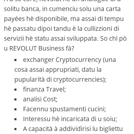
solitu banca, in cumenciu solu una carta
payées hè disponibile, ma assai di tempu
hè passatu dipoi tandu è la cullizzioni di
servizii hè statu assai sviluppata. So chì pò
u REVOLUT Business fà?
exchanger Cryptocurrency (una
cosa assai apprupriati, datu la
pupularità di cryptocurrencies);
finanza Travel;
analisi Cost;
Facennu spustamenti cucini;
Interessu hè incaricata di u soiu;
A capacità à addividìrisi lu bigliettu