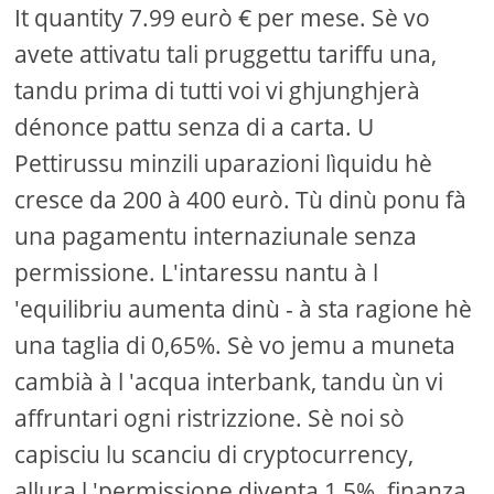
It quantity 7.99 eurò € per mese. Sè vo
avete attivatu tali pruggettu tariffu una,
tandu prima di tutti voi vi ghjunghjerà
dénonce pattu senza di a carta. U
Pettirussu minzili uparazioni lìquidu hè
cresce da 200 à 400 eurò. Tù dinù ponu fà
una pagamentu internaziunale senza
permissione. L'intaressu nantu à l
'equilibriu aumenta dinù - à sta ragione hè
una taglia di 0,65%. Sè vo jemu a muneta
cambià à l 'acqua interbank, tandu ùn vi
affruntari ogni ristrizzione. Sè noi sò
capisciu lu scanciu di cryptocurrency,
allura l 'permissione diventa 1,5%. finanza