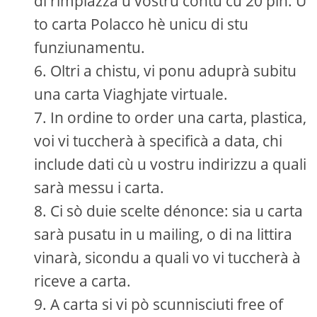
di rimpiazzà u vostru contu cù 20 pln. U
to carta Polacco hè unicu di stu
funziunamentu.
Oltri a chistu, vi ponu aduprà subitu
una carta Viaghjate virtuale.
In ordine to order una carta, plastica,
voi vi tuccherà à specificà a data, chi
include dati cù u vostru indirizzu a quali
sarà messu i carta.
Ci sò duie scelte dénonce: sia u carta
sarà pusatu in u mailing, o di na littira
vinarà, sicondu a quali vo vi tuccherà à
riceve a carta.
A carta si vi pò scunnisciuti free of