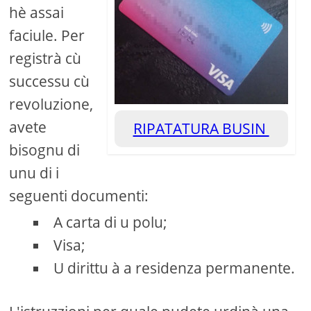
hè assai
faciule. Per
registrà cù
successu cù
revoluzione,
avete
RIPATATURA BUSIN
bisognu di
unu di i
seguenti documenti:
A carta di u polu;
Visa;
U dirittu à a residenza permanente.