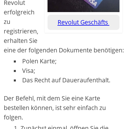
Revolut
erfolgreich
zu
Revolut Geschäfts
registrieren,
erhalten Sie
eine der folgenden Dokumente benötigen:
Polen Karte;
Visa;
Das Recht auf Daueraufenthalt.
Der Befehl, mit dem Sie eine Karte
bestellen können, ist sehr einfach zu
folgen.
Zunächst einmal, öffnen Sie die