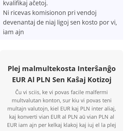
kvalifikaj aĉetoj.
Ni ricevas komisionon pri vendoj
devenantaj de niaj ligoj sen kosto por vi,
iam ajn
Plej malmultekosta Interŝanĝo
EUR Al PLN Sen Kaŝaj Kotizoj
Ĉu vi sciis, ke vi povas facile malfermi
multvalutan konton, sur kiu vi povas teni
multajn valutojn, kiel EUR kaj PLN inter aliaj,
kaj konverti vian EUR al PLN aŭ vian PLN al
EUR iam ajn per kelkaj klakoj kaj iuj el la plej