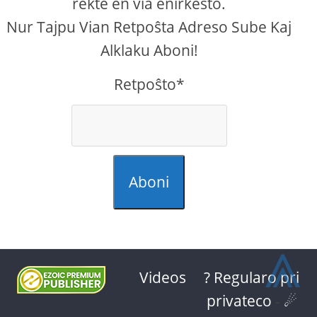
rekte en via enirkesto.
Nur Tajpu Vian Retpoŝta Adreso Sube Kaj
Alklaku Aboni!
Retpoŝto*
Aboni
⩓
Videos
? Regularo pri
privateco
-
☄