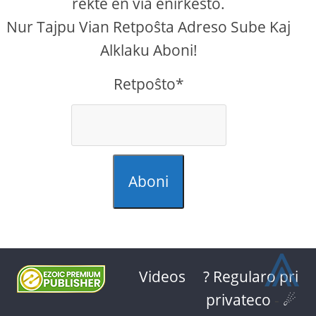
rekte en via enirkesto.
Nur Tajpu Vian Retpoŝta Adreso Sube Kaj
Alklaku Aboni!
Retpoŝto*
Aboni
⩓
Videos
? Regularo pri
privateco
-
☄