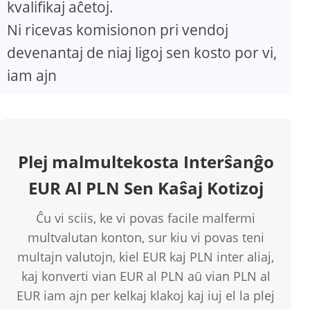
kvalifikaj aĉetoj.
Ni ricevas komisionon pri vendoj
devenantaj de niaj ligoj sen kosto por vi,
iam ajn
Plej malmultekosta Interŝanĝo
EUR Al PLN Sen Kaŝaj Kotizoj
Ĉu vi sciis, ke vi povas facile malfermi
multvalutan konton, sur kiu vi povas teni
multajn valutojn, kiel EUR kaj PLN inter aliaj,
kaj konverti vian EUR al PLN aŭ vian PLN al
EUR iam ajn per kelkaj klakoj kaj iuj el la plej