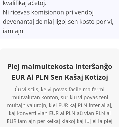
kvalifikaj aĉetoj.
Ni ricevas komisionon pri vendoj
devenantaj de niaj ligoj sen kosto por vi,
iam ajn
Plej malmultekosta Interŝanĝo
EUR Al PLN Sen Kaŝaj Kotizoj
Ĉu vi sciis, ke vi povas facile malfermi
multvalutan konton, sur kiu vi povas teni
multajn valutojn, kiel EUR kaj PLN inter aliaj,
kaj konverti vian EUR al PLN aŭ vian PLN al
EUR iam ajn per kelkaj klakoj kaj iuj el la plej