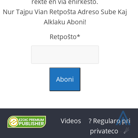
rekte en via enirkesto.
Nur Tajpu Vian Retpoŝta Adreso Sube Kaj
Alklaku Aboni!
Retpoŝto*
Aboni
⩓
Videos
? Regularo pri
privateco
-
☄