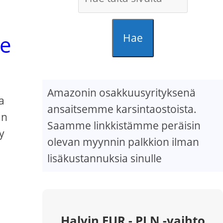
le
Hae
Amazonin osakkuusyrityksenä
a
ansaitsemme karsintaostoista.
an
Saamme linkkistämme peräisin
y
olevan myynnin palkkion ilman
lisäkustannuksia sinulle
Halvin EUR - PLN -vaihto