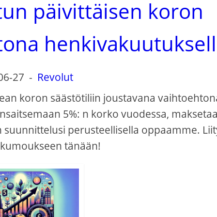
un päivittäisen koron
tona henkivakuutuksel
06-27
-
Revolut
kean koron säästötiliin joustavana vaihtoehton
i ansaitsemaan 5%: n korko vuodessa, makseta
 suunnittelusi perusteellisella oppaamme. Liit
nkumoukseen tänään!