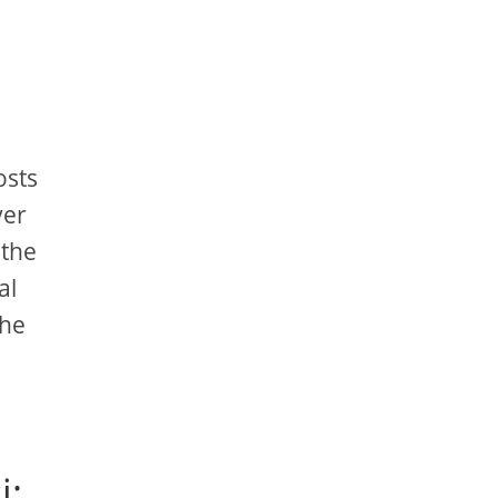
osts
ver
 the
al
the
i: