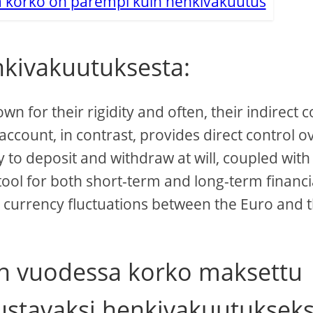
lla korko on parempi kuin henkivakuutus
nkivakuutuksesta:
n for their rigidity and often, their indirect c
account, in contrast, provides direct control o
y to deposit and withdraw at will, coupled with
tool for both short-term and long-term financi
th currency fluctuations between the Euro and 
 n vuodessa korko maksettu
joustavaksi henkivakuutukseks