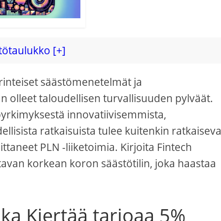
tötaulukko [+]
rinteiset säästömenetelmät ja
 olleet taloudellisen turvallisuuden pylväät.
pyrkimyksestä innovatiivisemmista,
lisista ratkaisuista tulee kuitenkin ratkaisev
ittaneet PLN -liiketoimia. Kirjoita Fintech
rtavan korkean koron säästötilin, joka haastaa
nka Kiertää tarjoaa 5%