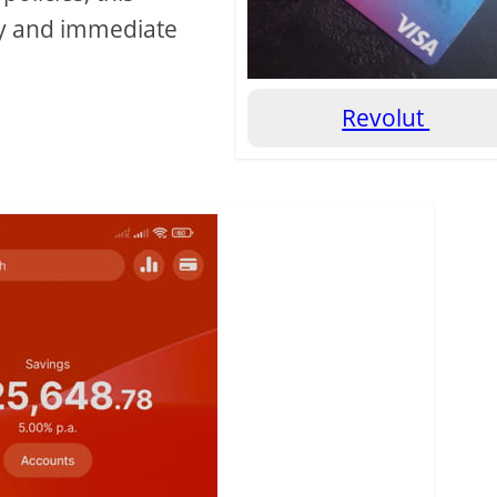
ity and immediate
Revolut