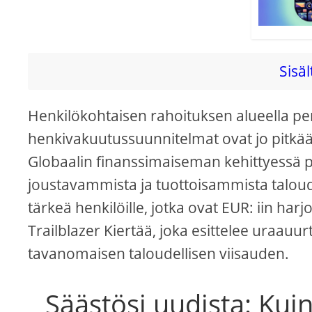
Sisäl
Henkilökohtaisen rahoituksen alueella pe
henkivakuutussuunnitelmat ovat jo pitkään
Globaalin finanssimaiseman kehittyessä 
joustavammista ja tuottoisammista taloudel
tärkeä henkilöille, jotka ovat EUR: iin harjo
Trailblazer Kiertää, joka esittelee uraauu
tavanomaisen taloudellisen viisauden.
Säästösi uudista: Kui