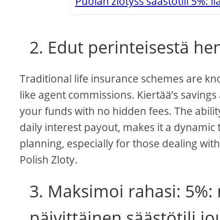
Puolan zlotyss säästötili 5%: 
2. Edut perinteisestä he
Traditional life insurance schemes are know
like agent commissions. Kiertää’s savings 
your funds with no hidden fees. The abilit
daily interest payout, makes it a dynamic 
planning, especially for those dealing wi
Polish Zloty.
3. Maksimoi rahasi: 5%:
päivittäinen säästötili 