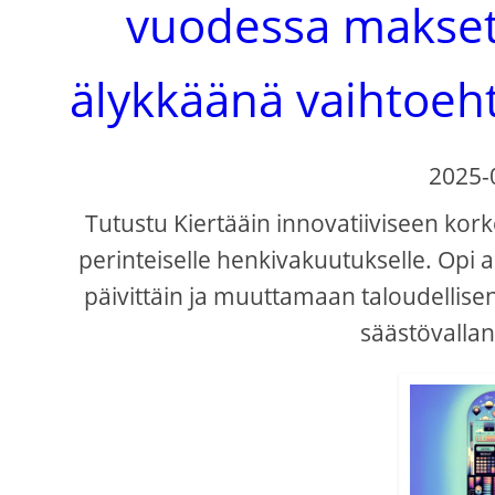
vuodessa makset
älykkäänä vaihtoeh
2025-
Tutustu Kiertääin innovatiiviseen kor
perinteiselle henkivakuutukselle. Op
päivittäin ja muuttamaan taloudellisen
säästövalla