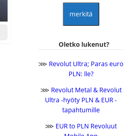
merkitä
Oletko lukenut?
⋙
Revolut Ultra; Paras euro
PLN: lle?
⋙
Revolut Metal & Revolut
Ultra -hyöty PLN & EUR -
tapahtumille
⋙
EUR to PLN Revoluut