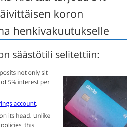
ivittäisen koron
na henkivakuutukselle
 säästötili selitettiin:
sits not only sit
 of 5% interest per
avings account
,
on its head. Unlike
policies, this