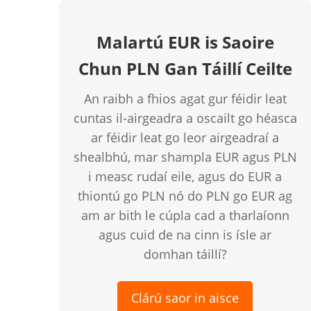
Malartú EUR is Saoire
Chun PLN Gan Táillí Ceilte
An raibh a fhios agat gur féidir leat
cuntas il-airgeadra a oscailt go héasca
ar féidir leat go leor airgeadraí a
shealbhú, mar shampla EUR agus PLN
i measc rudaí eile, agus do EUR a
thiontú go PLN nó do PLN go EUR ag
am ar bith le cúpla cad a tharlaíonn
agus cuid de na cinn is ísle ar
domhan táillí?
Clárú saor in aisce