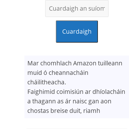
Cuardaigh
Mar chomhlach Amazon tuilleann
muid ó cheannacháin
cháilitheacha.
Faighimid coimisiún ar dhíolacháin
a thagann as ár naisc gan aon
chostas breise duit, riamh