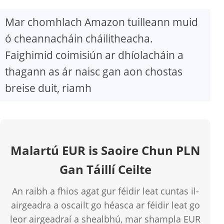
Mar chomhlach Amazon tuilleann muid
ó cheannacháin cháilitheacha.
Faighimid coimisiún ar dhíolacháin a
thagann as ár naisc gan aon chostas
breise duit, riamh
Malartú EUR is Saoire Chun PLN
Gan Táillí Ceilte
An raibh a fhios agat gur féidir leat cuntas il-
airgeadra a oscailt go héasca ar féidir leat go
leor airgeadraí a shealbhú, mar shampla EUR