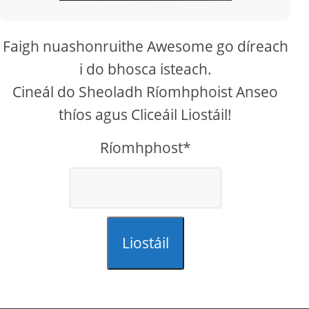
Faigh nuashonruithe Awesome go díreach
i do bhosca isteach.
Cineál do Sheoladh Ríomhphoist Anseo
thíos agus Cliceáil Liostáil!
Ríomhphost*
Liostáil