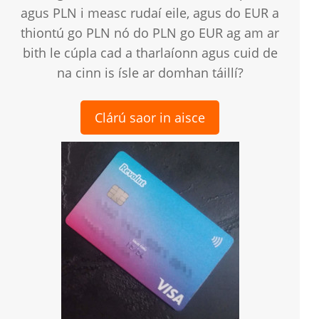
agus PLN i measc rudaí eile, agus do EUR a
thiontú go PLN nó do PLN go EUR ag am ar
bith le cúpla cad a tharlaíonn agus cuid de
na cinn is ísle ar domhan táillí?
Clárú saor in aisce