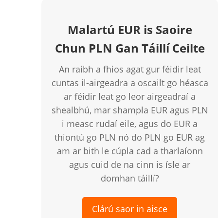
Malartú EUR is Saoire
Chun PLN Gan Táillí Ceilte
An raibh a fhios agat gur féidir leat
cuntas il-airgeadra a oscailt go héasca
ar féidir leat go leor airgeadraí a
shealbhú, mar shampla EUR agus PLN
i measc rudaí eile, agus do EUR a
thiontú go PLN nó do PLN go EUR ag
am ar bith le cúpla cad a tharlaíonn
agus cuid de na cinn is ísle ar
domhan táillí?
Clárú saor in aisce