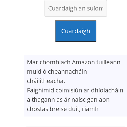
Cuardaigh
Mar chomhlach Amazon tuilleann
muid ó cheannacháin
cháilitheacha.
Faighimid coimisiún ar dhíolacháin
a thagann as ár naisc gan aon
chostas breise duit, riamh