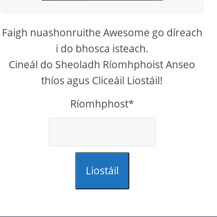
Faigh nuashonruithe Awesome go díreach
i do bhosca isteach.
Cineál do Sheoladh Ríomhphoist Anseo
thíos agus Cliceáil Liostáil!
Ríomhphost*
Liostáil