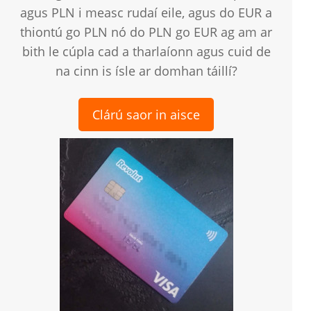
agus PLN i measc rudaí eile, agus do EUR a
thiontú go PLN nó do PLN go EUR ag am ar
bith le cúpla cad a tharlaíonn agus cuid de
na cinn is ísle ar domhan táillí?
Clárú saor in aisce