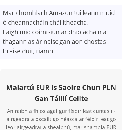
Mar chomhlach Amazon tuilleann muid
ó cheannacháin cháilitheacha.
Faighimid coimisiún ar dhíolacháin a
thagann as ár naisc gan aon chostas
breise duit, riamh
Malartú EUR is Saoire Chun PLN
Gan Táillí Ceilte
An raibh a fhios agat gur féidir leat cuntas il-
airgeadra a oscailt go héasca ar féidir leat go
leor airgeadraí a shealbhú, mar shampla EUR