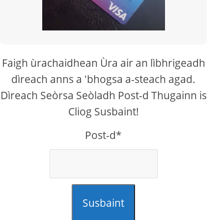
Faigh ùrachaidhean Ùra air an lìbhrigeadh
dìreach anns a 'bhogsa a-steach agad.
Dìreach Seòrsa Seòladh Post-d Thugainn is
Cliog Susbaint!
Post-d*
Susbaint