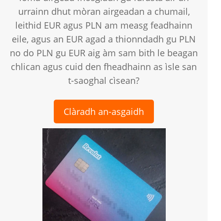
urrainn dhut mòran airgeadan a chumail,
leithid EUR agus PLN am measg feadhainn
eile, agus an EUR agad a thionndadh gu PLN
no do PLN gu EUR aig àm sam bith le beagan
chlican agus cuid den fheadhainn as ìsle san
t-saoghal cìsean?
Clàradh an-asgaidh