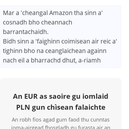
Mar a 'cheangal Amazon tha sinn a'
cosnadh bho cheannach
barrantachaidh.
Bidh sinn a 'faighinn coimisean air reic a'
tighinn bho na ceanglaichean againn
nach eil a bharrachd dhut, a-riamh
An EUR as saoire gu iomlaid
PLN gun chìsean falaichte
An robh fios agad gum faod thu cunntas
ioma-airgead fhosgladh gu furasta air an