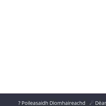
? Poileasaidh Dìomhaireachd
-
☄ Dèan