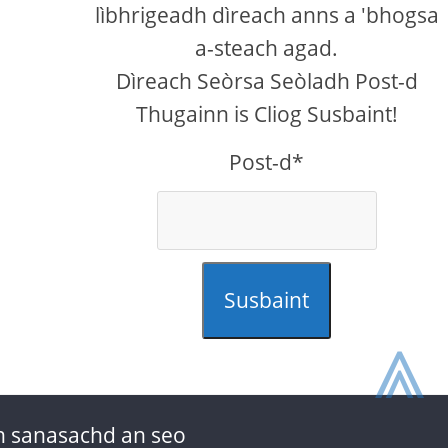
lìbhrigeadh dìreach anns a 'bhogsa
a-steach agad.
Dìreach Seòrsa Seòladh Post-d
Thugainn is Cliog Susbaint!
Post-d*
Susbaint
⩓
 sanasachd an seo