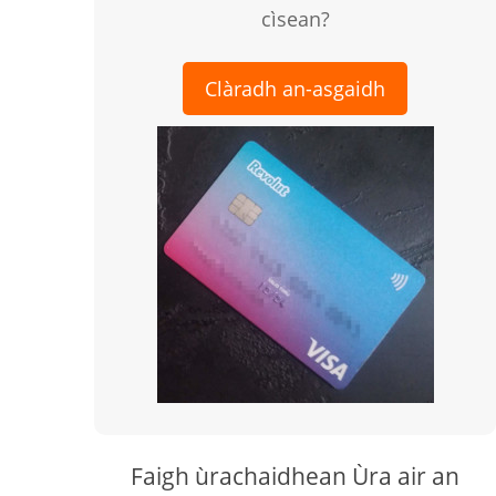
cìsean?
Clàradh an-asgaidh
Faigh ùrachaidhean Ùra air an