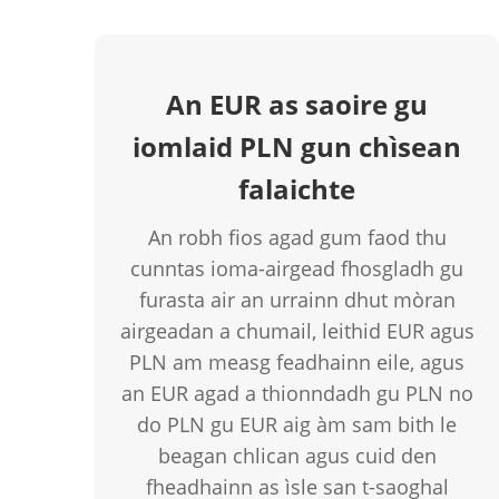
An EUR as saoire gu
iomlaid PLN gun chìsean
falaichte
An robh fios agad gum faod thu
cunntas ioma-airgead fhosgladh gu
furasta air an urrainn dhut mòran
airgeadan a chumail, leithid EUR agus
PLN am measg feadhainn eile, agus
an EUR agad a thionndadh gu PLN no
do PLN gu EUR aig àm sam bith le
beagan chlican agus cuid den
fheadhainn as ìsle san t-saoghal