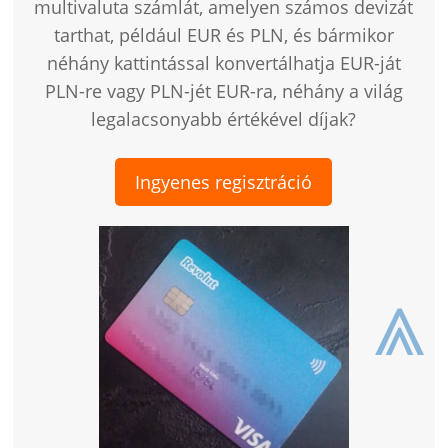
multivaluta számlát, amelyen számos devizát
tarthat, például EUR és PLN, és bármikor
néhány kattintással konvertálhatja EUR-ját
PLN-re vagy PLN-jét EUR-ra, néhány a világ
legalacsonyabb értékével díjak?
Ingyenes regisztráció
⩓