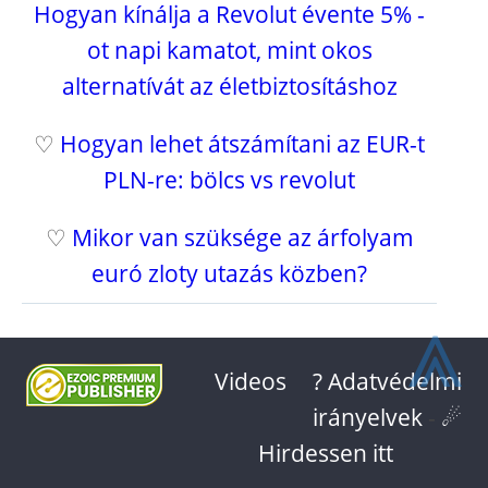
Hogyan kínálja a Revolut évente 5% -
ot napi kamatot, mint okos
alternatívát az életbiztosításhoz
♡
Hogyan lehet átszámítani az EUR-t
PLN-re: bölcs vs revolut
♡
Mikor van szüksége az árfolyam
euró zloty utazás közben?
⩓
Videos
? Adatvédelmi
irányelvek
-
☄
Hirdessen itt