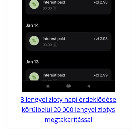
3 lengyel zloty napi érdeklődése
körülbelül 20 000 lengyel zlotys
megtakarítással