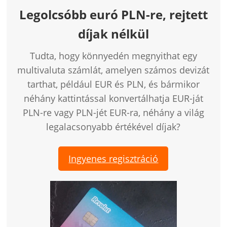
Legolcsóbb euró PLN-re, rejtett
díjak nélkül
Tudta, hogy könnyedén megnyithat egy
multivaluta számlát, amelyen számos devizát
tarthat, például EUR és PLN, és bármikor
néhány kattintással konvertálhatja EUR-ját
PLN-re vagy PLN-jét EUR-ra, néhány a világ
legalacsonyabb értékével díjak?
Ingyenes regisztráció