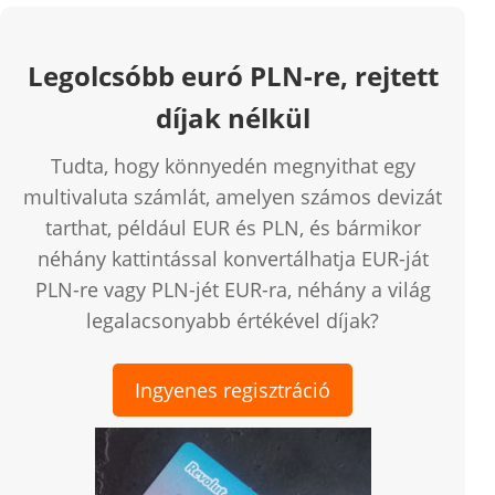
Legolcsóbb euró PLN-re, rejtett
díjak nélkül
Tudta, hogy könnyedén megnyithat egy
multivaluta számlát, amelyen számos devizát
tarthat, például EUR és PLN, és bármikor
néhány kattintással konvertálhatja EUR-ját
PLN-re vagy PLN-jét EUR-ra, néhány a világ
legalacsonyabb értékével díjak?
Ingyenes regisztráció