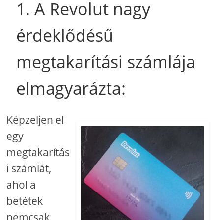
1. A Revolut nagy
érdeklődésű
megtakarítási számlája
elmagyarázta:
Képzeljen el
egy
megtakarítás
i számlát,
ahol a
betétek
nemcsak