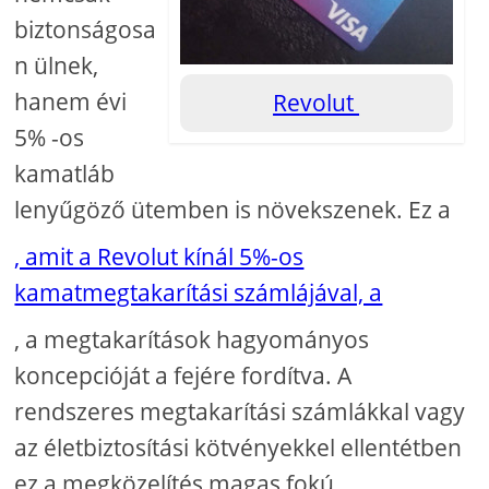
biztonságosa
n ülnek,
hanem évi
Revolut
5% -os
kamatláb
lenyűgöző ütemben is növekszenek. Ez a
, amit a Revolut kínál 5%-os
kamatmegtakarítási számlájával, a
, a megtakarítások hagyományos
koncepcióját a fejére fordítva. A
rendszeres megtakarítási számlákkal vagy
az életbiztosítási kötvényekkel ellentétben
ez a megközelítés magas fokú