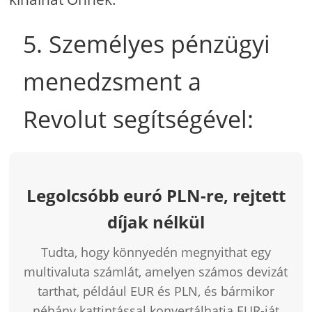
5. Személyes pénzügyi
menedzsment a
Revolut segítségével:
Legolcsóbb euró PLN-re, rejtett
díjak nélkül
Tudta, hogy könnyedén megnyithat egy
multivaluta számlát, amelyen számos devizát
tarthat, például EUR és PLN, és bármikor
néhány kattintással konvertálhatja EUR-ját