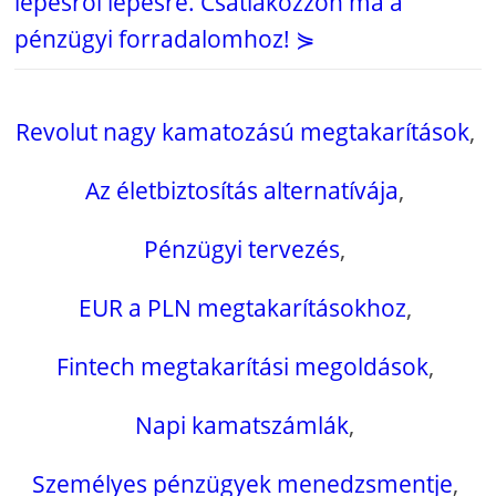
lépésről lépésre. Csatlakozzon ma a
pénzügyi forradalomhoz! ⋟
Revolut nagy kamatozású megtakarítások
,
Az életbiztosítás alternatívája
,
Pénzügyi tervezés
,
EUR a PLN megtakarításokhoz
,
Fintech megtakarítási megoldások
,
Napi kamatszámlák
,
Személyes pénzügyek menedzsmentje
,