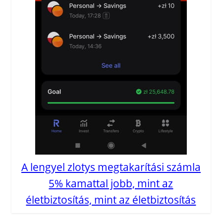
A lengyel zlotys megtakarítási számla
5% kamattal jobb, mint az
életbiztosítás, mint az életbiztosítás