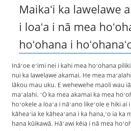
Maikaʻi ka lawelawe 
i loaʻa i nā mea hoʻ
hoʻohana i hoʻohanaʻo
Ināʻoe eʻimi nei i kahi mea hoʻohana piliki
nui ka lawelawe akamai. He mea maʻalahi 
lākou mau uku. E wehewehe maoli wau iā lā
maʻalahi. ʻO ka mea akamai ka mea hoʻoh
hoʻokele a loaʻa i nāʻano likeʻole e hiki a
kāheaʻia ke kāheaʻana i ka hana,ʻo ia ka 
hana kūikawā. Hāʻawi kēia i nā mea hoʻoha