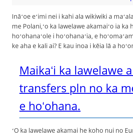
Ināʻoe eʻimi nei i kahi ala wikiwiki a maʻa
me Polani,ʻo ka lawelawe akamaiʻo ia k
hoʻohanaʻole i hoʻohanaʻia, e hoʻomaʻamaʻ
ke aha e kali ai? E kau inoa i kēia lā a h
Maikaʻi ka lawelawe a
transfers pln no ka me
e hoʻohana.
ʻO ka lawelawe akamai he koho nui no Eur