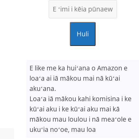
Huli
E like me ka huiʻana o Amazon e
loaʻa ai iā mākou mai nā kūʻai
akuʻana.
Loaʻa iā mākou kahi komisina i ke
kūʻai aku i ke kūʻai aku mai kā
mākou mau loulou i nā meaʻole e
ukuʻia noʻoe, mau loa