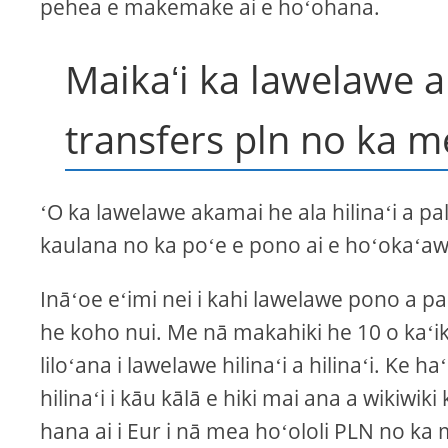
pehea e makemake ai e hoʻohana.
Maikaʻi ka lawelawe 
transfers pln no ka me
ʻO ka lawelawe akamai he ala hilinaʻi a pa
kaulana no ka poʻe e pono ai e hoʻokaʻaw
Ināʻoe eʻimi nei i kahi lawelawe pono a pa
he koho nui. Me nā makahiki he 10 o kaʻik
liloʻana i lawelawe hilinaʻi a hilinaʻi. Ke h
hilinaʻi i kāu kālā e hiki mai ana a wikiwi
hana ai i Eur i nā mea hoʻololi PLN no ka m