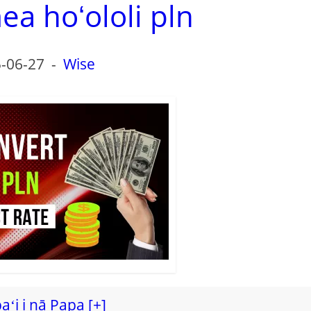
ea hoʻololi pln
-06-27
-
Wise
ʻi i nā Papa [+]