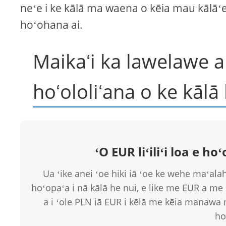
neʻe i ke kālā ma waena o kēia mau kālāʻ
hoʻohana ai.
Maikaʻi ka lawelawe 
hoʻololiʻana o ke kālā
ʻO EUR liʻiliʻi loa e ho
Ua ʻike anei ʻoe hiki iā ʻoe ke wehe maʻalah
hoʻopaʻa i nā kālā he nui, e like me EUR a me
a i ʻole PLN iā EUR i kēlā me kēia manawa
ho