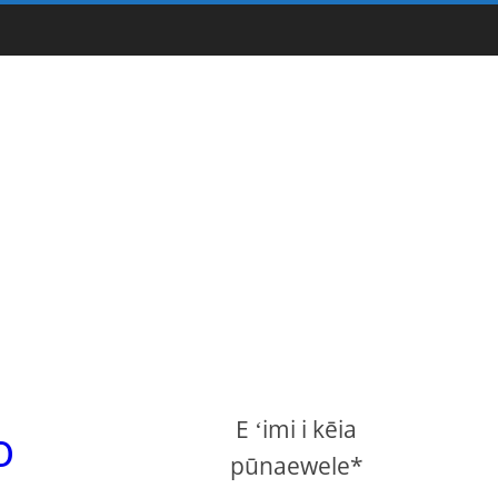
E ʻimi i kēia
o
pūnaewele*