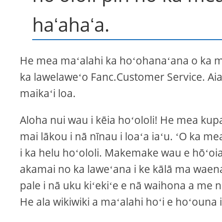
haʻahaʻa.
He mea maʻalahi ka hoʻohanaʻana o ka me
ka lawelaweʻo Fanc.Customer Service. Aia
maikaʻi loa.
Aloha nui wau i kēia hoʻololi! He mea ku
mai lākou i nā nīnau i loaʻa iaʻu. ʻO ka 
i ka helu hoʻololi. Makemake wau e hōʻoia
akamai no ka laweʻana i ke kālā ma waena
pale i nā uku kiʻekiʻe e nā waihona a me n
He ala wikiwiki a maʻalahi hoʻi e hoʻouna 