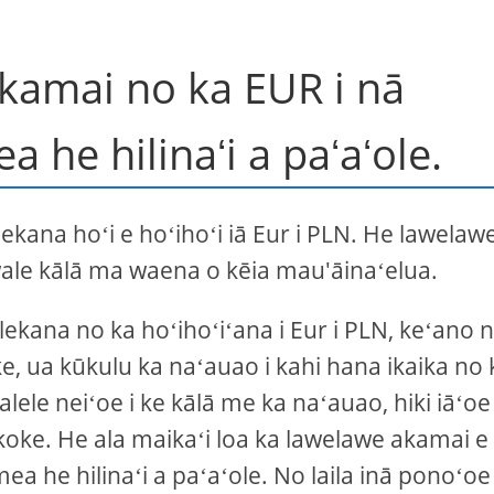
akamai no ka EUR i nā
a he hilinaʻi a paʻaʻole.
lekana hoʻi e hoʻihoʻi iā Eur i PLN. He lawelaw
ale kālā ma waena o kēia mau'āinaʻelua.
lekana no ka hoʻihoʻiʻana i Eur i PLN, keʻano n
e, ua kūkulu ka naʻauao i kahi hana ikaika no 
aʻalele neiʻoe i ke kālā me ka naʻauao, hiki iāʻoe
ki koke. He ala maikaʻi loa ka lawelawe akamai e
ea he hilinaʻi a paʻaʻole. No laila inā ponoʻoe