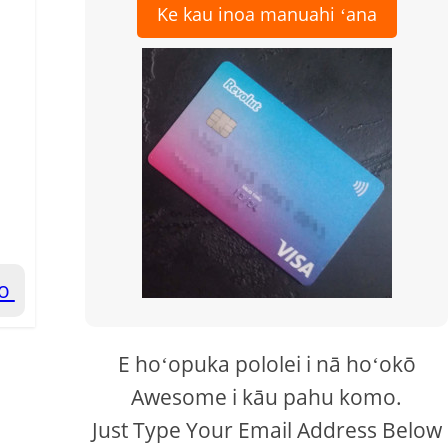
Ke kau inoa manuahi ʻana
ao
E hoʻopuka pololei i nā hoʻokō
Awesome i kāu pahu komo.
Just Type Your Email Address Below