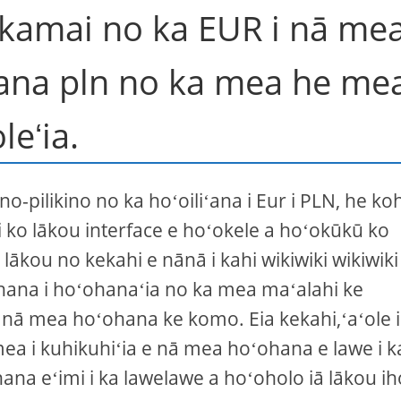
akamai no ka EUR i nā me
ohana pln no ka mea he me
leʻia.
no-pilikino no ka hoʻoiliʻana i Eur i PLN, he ko
ko lākou interface e hoʻokele a hoʻokūkū ko
kou no kekahi e nānā i kahi wikiwiki wikiwiki
ana i hoʻohanaʻia no ka mea maʻalahi ke
i i nā mea hoʻohana ke komo. Eia kekahi,ʻaʻole i
mea i kuhikuhiʻia e nā mea hoʻohana e lawe i k
na eʻimi i ka lawelawe a hoʻoholo iā lākou ih