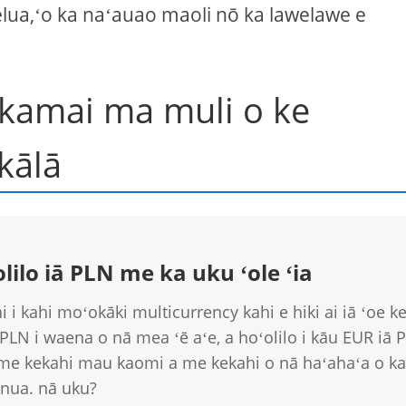
elua,ʻo ka naʻauao maoli nō ka lawelawe e
akamai ma muli o ke
 kālā
ʻolilo iā PLN me ka uku ʻole ʻia
i i kahi moʻokāki multicurrency kahi e hiki ai iā ʻoe k
 PLN i waena o nā mea ʻē aʻe, a hoʻolilo i kāu EUR iā 
 me kekahi mau kaomi a me kekahi o nā haʻahaʻa o ka
nua. nā uku?