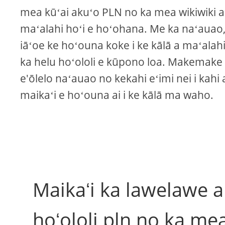
mea kūʻai akuʻo PLN no ka mea wikiwiki a
maʻalahi hoʻi e hoʻohana. Me ka naʻauao,
iāʻoe ke hoʻouna koke i ke kālā a maʻalahi
ka helu hoʻololi e kūpono loa. Makemake
e'ōlelo naʻauao no kekahi eʻimi nei i kahi 
maikaʻi e hoʻouna ai i ke kālā ma waho.
Maikaʻi ka lawelawe 
hoʻololi pln no ka mea