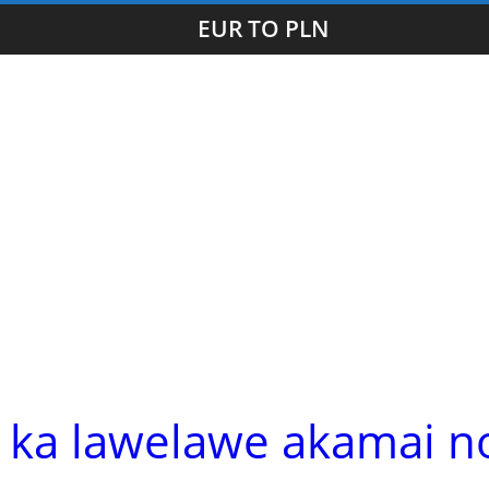
EUR TO PLN
o ka lawelawe akamai n