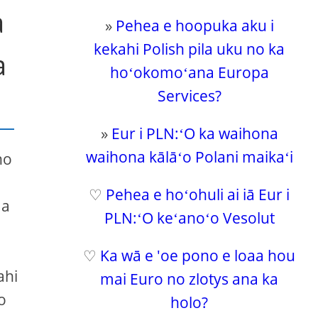
a
»
Pehea e hoopuka aku i
kekahi Polish pila uku no ka
a
hoʻokomoʻana Europa
Services?
»
Eur i PLN:ʻO ka waihona
waihona kālāʻo Polani maikaʻi
ho
♡
Pehea e hoʻohuli ai iā Eur i
 a
PLN:ʻO keʻanoʻo Vesolut
♡
Ka wā e 'oe pono e loaa hou
ahi
mai Euro no zlotys ana ka
o
holo?