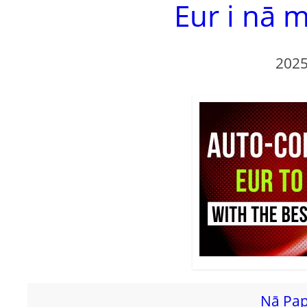
Eur i nā m
2025
Nā Papa