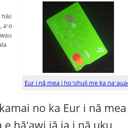
 hiki
, aʻo
 wau
ala
Eur i nā mea i hoʻohuli me ka naʻau
akamai no ka Eur i nā mea
 e hāʻawi iā ia i nā uku