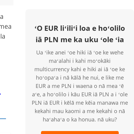
 a
 mea
ʻO EUR liʻiliʻi loa e hoʻolilo
la
iā PLN me ka uku ʻole ʻia
Ua ʻike anei ʻoe hiki iā ʻoe ke wehe
maʻalahi i kahi moʻokāki
multicurrency kahi e hiki ai iā ʻoe ke
hoʻopaʻa i nā kālā he nui, e like me
i
EUR a me PLN i waena o nā mea ʻē
aʻe, a hoʻolilo i kāu EUR iā PLN a i ʻole
PLN iā EUR i kēlā me kēia manawa me
kekahi mau kaomi a me kekahi o nā
haʻahaʻa o ka honua. nā uku?