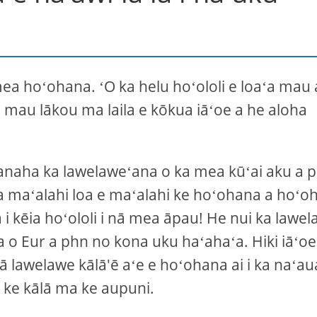
a hoʻohana. ʻO ka helu hoʻololi e loaʻa mau 
 mau lākou ma laila e kōkua iāʻoe a he aloha
panaha ka lawelaweʻana o ka mea kūʻai aku a 
mea maʻalahi loa e maʻalahi ke hoʻohana a hoʻo
 i kēia hoʻololi i nā mea āpau! He nui ka lawe
 o Eur a phn no kona uku haʻahaʻa. Hiki iāʻoe
ā lawelawe kālā'ē aʻe e hoʻohana ai i ka naʻau
i ke kālā ma ke aupuni.