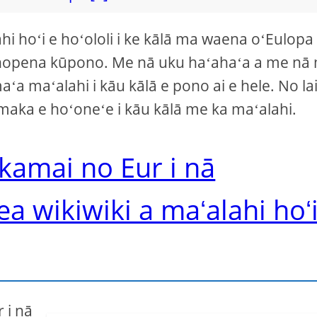
lahi hoʻi e hoʻololi i ke kālā ma waena oʻEulopa
a hopena kūpono. Me nā uku haʻahaʻa a me nā
a maʻalahi i kāu kālā e pono ai e hele. No lai
oʻomaka e hoʻoneʻe i kāu kālā me ka maʻalahi.
kamai no Eur i nā
a wikiwiki a maʻalahi hoʻ
 i nā