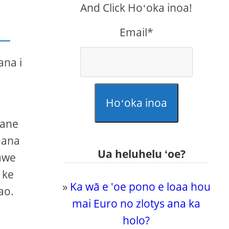
And Click Hoʻoka inoa!
Email*
ana i
Hoʻoka inoa
pane
hana
Ua heluhelu ʻoe?
lawe
 ke
»
Ka wā e 'oe pono e loaa hou
ao.
mai Euro no zlotys ana ka
holo?