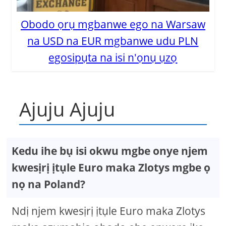
Obodo ọrụ mgbanwe ego na Warsaw
na USD na EUR mgbanwe udu PLN
egosipụta na isi n'ọnụ ụzọ
Ajuju Ajuju
Kedu ihe bụ isi okwu mgbe onye njem
kwesịrị ịtụle Euro maka Zlotys mgbe ọ
nọ na Poland?
Ndị njem kwesịrị ịtụle Euro maka Zlotys