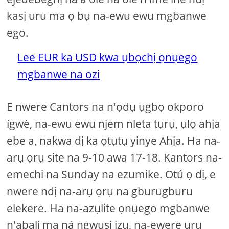
kasị uru ma ọ bụ na-ewu ewu mgbanwe
ego.
Lee EUR ka USD kwa ụbọchị ọnụego
mgbanwe na ozi
E nwere Cantors na n'ọdụ ụgbọ okporo
ígwè, na-ewu ewu njem nleta tụrụ, ụlọ ahịa
ebe a, nakwa dị ka ọtụtụ yinye Ahịa. Ha na-
arụ ọrụ site na 9-10 awa 17-18. Kantors na-
emechi na Sunday na ezumike. Otú ọ dị, e
nwere ndị na-arụ ọrụ na gburugburu
elekere. Ha na-azụlite ọnụego mgbanwe
n'abalị ma ná ngwụsị izu, na-ewere uru