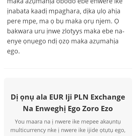
maka azụmahịa obodo ebe enwere ike
ịnabata kaadị mpaghara, dịka ụlọ ahịa
pere mpe, ma ọ bụ maka ọrụ njem. Ọ
bakwara uru ịnwe zlotyys maka ebe na-
enye ọnụego ndị ọzọ maka azụmahịa
ego.
Dị ọnụ ala EUR Iji PLN Exchange
Na Enweghị Ego Zoro Ezo
You maara na ị nwere ike mepee akaụntụ
multicurrency nke ị nwere ike ijide ọtụtụ ego,