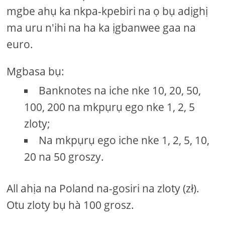
mgbe ahụ ka nkpa-kpebiri na ọ bụ adịghị
ma uru n'ihi na ha ka ịgbanwee gaa na
euro.
Mgbasa bụ:
Banknotes na iche nke 10, 20, 50,
100, 200 na mkpụrụ ego nke 1, 2, 5
zloty;
Na mkpụrụ ego iche nke 1, 2, 5, 10,
20 na 50 groszy.
All ahịa na Poland na-gosiri na zloty (zł).
Otu zloty bụ hà 100 grosz.