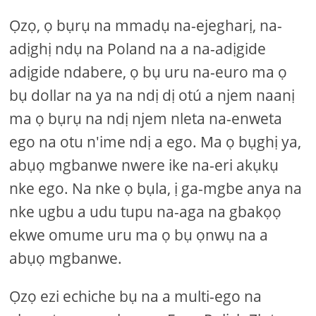
Ọzọ, ọ bụrụ na mmadụ na-ejegharị, na-
adịghị ndụ na Poland na a na-adịgide
adịgide ndabere, ọ bụ uru na-euro ma ọ
bụ dollar na ya na ndị dị otú a njem naanị
ma ọ bụrụ na ndị njem nleta na-enweta
ego na otu n'ime ndị a ego. Ma ọ bụghị ya,
abụọ mgbanwe nwere ike na-eri akụkụ
nke ego. Na nke ọ bụla, ị ga-mgbe anya na
nke ugbu a udu tupu na-aga na gbakọọ
ekwe omume uru ma ọ bụ ọnwụ na a
abụọ mgbanwe.
Ọzọ ezi echiche bụ na a multi-ego na