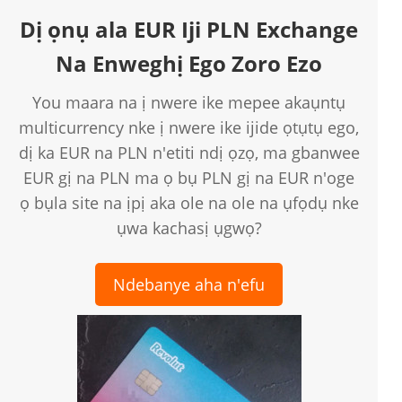
Dị ọnụ ala EUR Iji PLN Exchange
Na Enweghị Ego Zoro Ezo
You maara na ị nwere ike mepee akaụntụ
multicurrency nke ị nwere ike ijide ọtụtụ ego,
dị ka EUR na PLN n'etiti ndị ọzọ, ma gbanwee
EUR gị na PLN ma ọ bụ PLN gị na EUR n'oge
ọ bụla site na ịpị aka ole na ole na ụfọdụ nke
ụwa kachasị ụgwọ?
Ndebanye aha n'efu