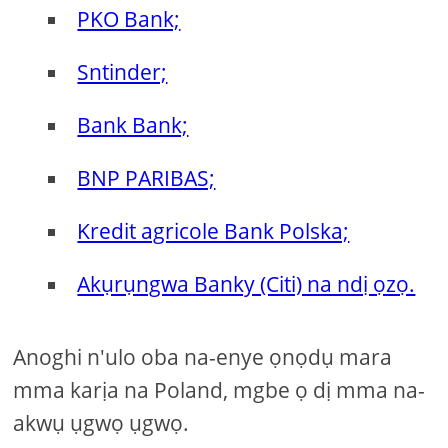
PKO Bank;
Sntinder;
Bank Bank;
BNP PARIBAS;
Kredit agricole Bank Polska;
Akụrụngwa Banky (Citi) na ndị ọzọ.
Anoghi n'ulo oba na-enye ọnọdụ mara
mma karịa na Poland, mgbe ọ dị mma na-
akwụ ụgwọ ụgwọ.