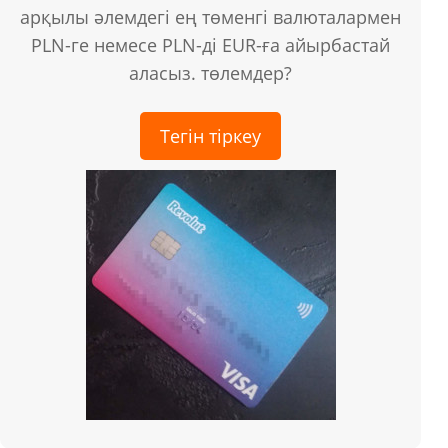
арқылы әлемдегі ең төменгі валюталармен
PLN-ге немесе PLN-ді EUR-ға айырбастай
аласыз. төлемдер?
Тегін тіркеу