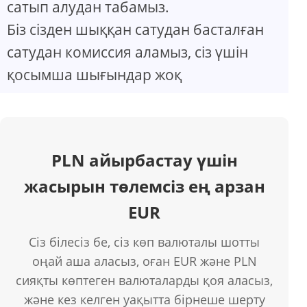
сатып алудан табамыз.
Біз сізден шыққан сатудан басталған
сатудан комиссия аламыз, сіз үшін
қосымша шығындар жоқ
PLN айырбастау үшін
жасырын төлемсіз ең арзан
EUR
Сіз білесіз бе, сіз көп валюталы шотты
оңай аша аласыз, оған EUR және PLN
сияқты көптеген валюталарды қоя аласыз,
және кез келген уақытта бірнеше шерту