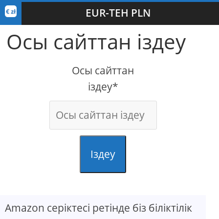
EUR-ТЕН PLN
Осы сайттан іздеу
Осы сайттан
іздеу*
Іздеу
Amazon серіктесі ретінде біз біліктілік