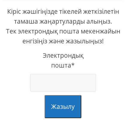
Кіріс жәшігіңізде тікелей жеткізілетін
тамаша жаңартуларды алыңыз.
Тек электрондық пошта мекенжайын
енгізіңіз және жазылыңыз!
Электрондық
пошта*
Жазылу