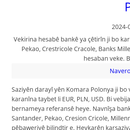
2024-
Vekirina hesabê bankê ya çêtirîn ji bo ka
Pekao, Crestricole Cracole, Banks Mill
hesaban veke. B
Navero
Saziyên darayî yên Komara Polonya ji bo v
karanîna taybet li EUR, PLN, USD. Bi veb
bernameya referansê heye. Navnîşa bankên
Santander, Pekao, Cresion Cricole, Millenni
pêbaweriyê bilindtir e. Hevkarên karsaziy