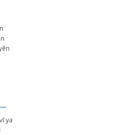
ên
ên
 yên
vî ya
i