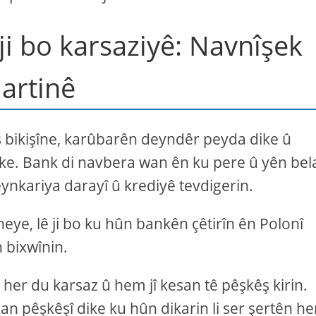
ji bo karsaziyê: Navnîşek
jartinê
ş bikişîne, karûbarên deyndêr peyda dike û
ike. Bank di navbera wan ên ku pere û yên bel
nkariya darayî û krediyê tevdigerin.
heye, lê ji bo ku hûn bankên çêtirîn ên Polonî
 bixwînin.
 her du karsaz û hem jî kesan tê pêşkêş kirin.
 pêşkêşî dike ku hûn dikarin li ser şertên he