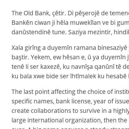
The Old Bank, çêtir. Di pêşerojê de teme
Bankên ciwan ji hêla muwekîlan ve bi guma
danûstendinê tune. Saziya mezintir, hindik
Xala girîng a duyemîn ramana binesaziyê 
baştir. Yekem, ew hêsan e, û ya duyemîn j
tenê li ser kaxezê, ku navnîşa qanûnî tê d
ku bala xwe bide ser îhtîmalek ku hesabê 
The last point affecting the choice of inst
specific names, bank license, year of issu
create collaborations to survive in a high
large international organization, then the 