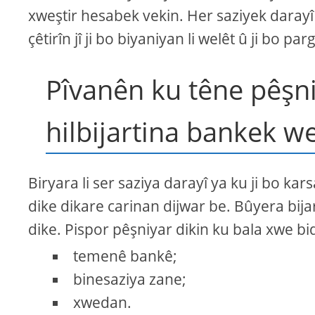
xweştir hesabek vekin. Her saziyek darayî
çêtirîn jî ji bo biyaniyan li welêt û ji bo 
Pîvanên ku têne pêşn
hilbijartina bankek w
Biryara li ser saziya darayî ya ku ji bo k
dike dikare carinan dijwar be. Bûyera bijart
dike. Pispor pêşniyar dikin ku bala xwe bid
temenê bankê;
binesaziya zane;
xwedan.