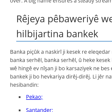
over. A big name ensures a steady strea
Rêjeya pêbaweriyê wek
hilbijartina bankek
Banka piçûk a naskirî ji kesek re eleqedar
banka serhêl, banka serhêl, û heke kesek 
wê hingê ev nîşan ji bo karsaziyek ne bes e
bankek ji bo hevkariya dirêj-dirêj. Li jêr
hesibandin:
Pekao;
Santander;