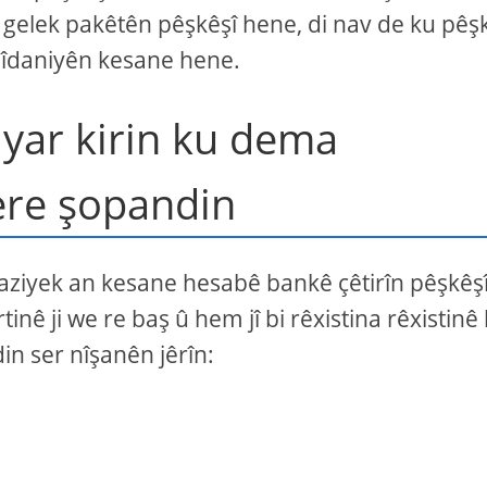
 gelek pakêtên pêşkêşî hene, di nav de ku pêş
pargîdaniyên kesane hene.
iyar kirin ku dema
ere şopandin
arsaziyek an kesane hesabê bankê çêtirîn pêşkêş
inê ji we re baş û hem jî bi rêxistina rêxistinê
in ser nîşanên jêrîn: