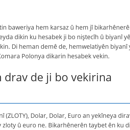
istin baweriya hem karsaz û hem jî bikarhêner
yda dikin ku hesabek ji bo niştecîh û biyanî y
 vekin. Di heman demê de, hemwelatiyên biyanî
a Komara Polonya dikarin hesabek vekin.
n drav de ji bo vekirina
nî (ZLOTY), Dolar, Dolar, Euro an yekîneya dira
v zloty û euro ne. Bikarhênerên taybet ên ku d