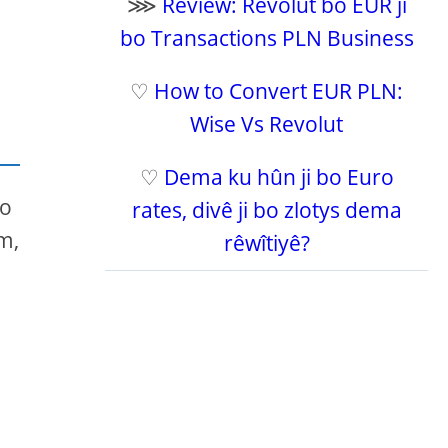
⋙
Review: Revolut bo EUR ji
bo Transactions PLN Business
♡
How to Convert EUR PLN:
Wise Vs Revolut
♡
Dema ku hûn ji bo Euro
bo
rates, divê ji bo zlotys dema
m,
rêwîtiyê?