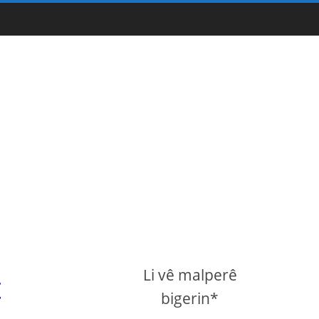
Li vê malperê
t
bigerin*