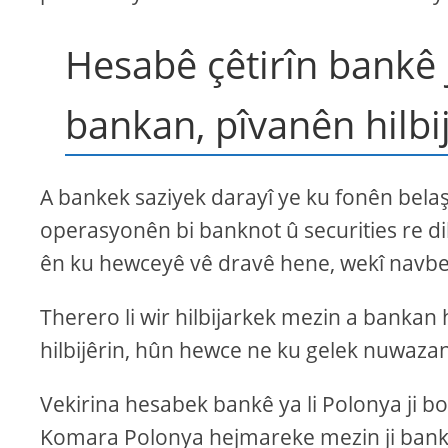
Hesabê çêtirîn bankê 
bankan, pîvanên hilbi
A bankek saziyek darayî ye ku fonên bela
operasyonên bi banknot û securities re d
ên ku hewceyê vê dravê hene, wekî navbey
Therero li wir hilbijarkek mezin a bankan 
hilbijêrin, hûn hewce ne ku gelek nuwazan
Vekirina hesabek bankê ya li Polonya ji bo
Komara Polonya hejmareke mezin ji bankan