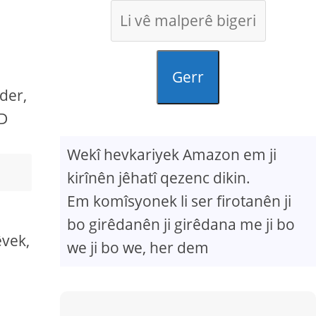
Gerr
der,
SD
Wekî hevkariyek Amazon em ji
kirînên jêhatî qezenc dikin.
Em komîsyonek li ser firotanên ji
bo girêdanên ji girêdana me ji bo
êvek,
we ji bo we, her dem