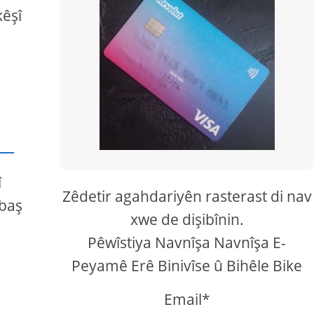
kêşî
î
Zêdetir agahdariyên rasterast di nav
 baş
xwe de dişibînin.
Pêwîstiya Navnîşa Navnîşa E-
Peyamê Erê Binivîse û Bihêle Bike
Email*