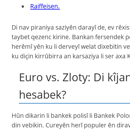
Raiffeisen.
Di nav piraniya saziyên darayî de, ev rêx
taybet qezenc kirine. Bankan fersendek pe
herêmî yên ku li derveyî welat dixebitin
ku diçin kirrûbirra an karsaziya li ser ax
Euro vs. Zloty: Di kîja
hesabek?
Hûn dikarin li bankek polisî li Bankek Polo
din vebikin. Cureyên herî populer ên dira