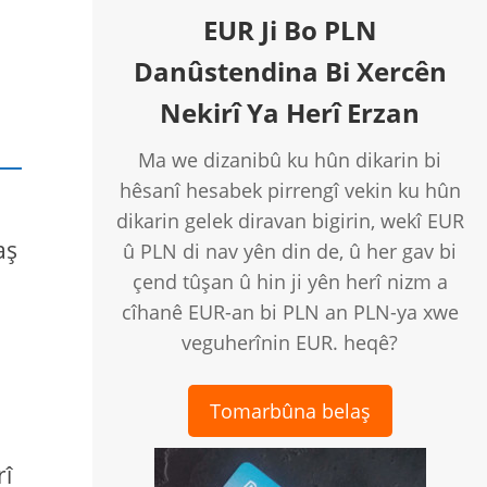
EUR Ji Bo PLN
Danûstendina Bi Xercên
Nekirî Ya Herî Erzan
Ma we dizanibû ku hûn dikarin bi
hêsanî hesabek pirrengî vekin ku hûn
dikarin gelek diravan bigirin, wekî EUR
aş
û PLN di nav yên din de, û her gav bi
çend tûşan û hin ji yên herî nizm a
cîhanê EUR-an bi PLN an PLN-ya xwe
veguherînin EUR. heqê?
Tomarbûna belaş
rî