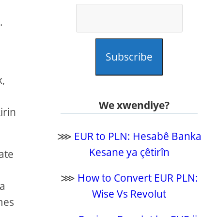
.
Subscribe
x,
We xwendiye?
irin
⋙
EUR to PLN: Hesabê Banka
Kesane ya çêtirîn
cate
⋙
How to Convert EUR PLN:
 a
Wise Vs Revolut
imes