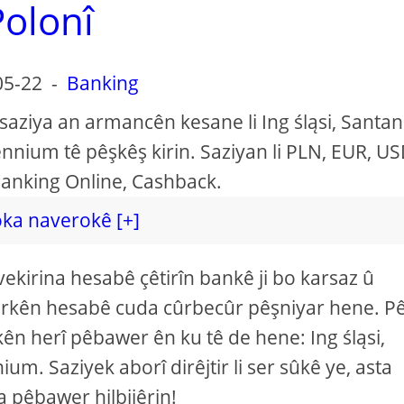
Polonî
05-22
-
Banking
rsaziya an armancên kesane li Ing śląsi, Santan
ennium tê pêşkêş kirin. Saziyan li PLN, EUR, U
anking Online, Cashback.
ka naverokê [+]
ekirina hesabê çêtirîn bankê ji bo karsaz û
ijarkên hesabê cuda cûrbecûr pêşniyar hene. P
 herî pêbawer ên ku tê de hene: Ing śląsi,
um. Saziyek aborî dirêjtir li ser sûkê ye, asta
a pêbawer hilbijêrin!