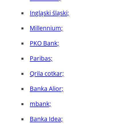
Ingląski śląski;
Millennium;
PKO Bank;
Paribas;
Qrila cotkar;
Banka Alior;
mbank;
Banka Idea;