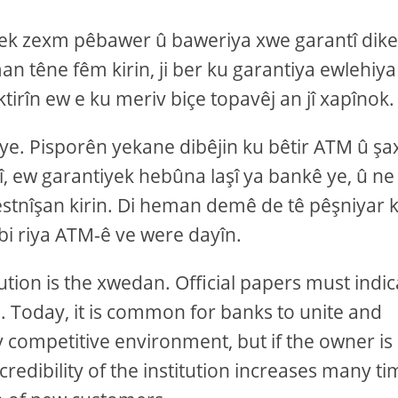
nek zexm pêbawer û baweriya xwe garantî dike
n têne fêm kirin, ji ber ku garantiya ewlehiya
tirîn ew e ku meriv biçe topavêj an jî xapînok.
ye. Pisporên yekane dibêjin ku bêtir ATM û şa
î, ew garantiyek hebûna laşî ya bankê ye, û ne
estnîşan kirin. Di heman demê de tê pêşniyar k
bi riya ATM-ê ve were dayîn.
itution is the xwedan. Official papers must indi
e. Today, it is common for banks to unite and
ly competitive environment, but if the owner is
credibility of the institution increases many t