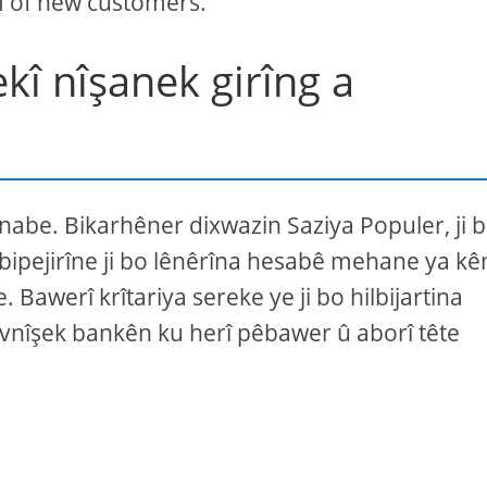
m of new customers.
î nîşanek girîng a
 nabe. Bikarhêner dixwazin Saziya Populer, ji 
bipejirîne ji bo lênêrîna hesabê mehane ya kê
. Bawerî krîtariya sereke ye ji bo hilbijartina
 navnîşek bankên ku herî pêbawer û aborî tête