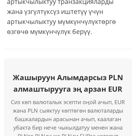
артыкчылыктуу транзакцияларды
жана үзгүлтүксүз иштетүү үчүн
артыкчылыктуу мүмкүнчүлүктөргө
өзгөчө мүмкүнчүлүк берүү.
Жашыруун Алымдарсыз PLN
алмаштырууга эң арзан EUR
Сиз көп валюталык эсепти оңой ачып, EUR
жана PLN сыяктуу көптөгөн валюталарды
башкалардын арасынан ачып, каалаган
убакта бир нече чыкылдатуу менен жана