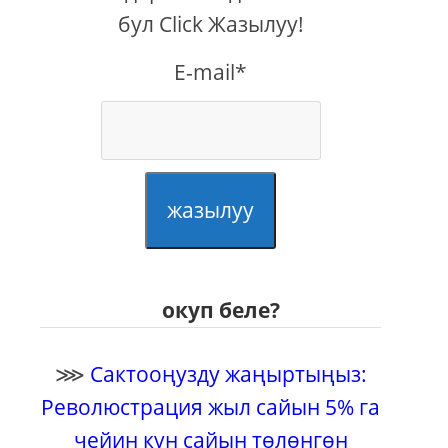
бул Click Жазылуу!
E-mail*
жазылуу
окуп беле?
⋙
Сактооңузду жаңыртыңыз:
Революстрация жыл сайын 5% га
чейин күн сайын төлөнгөн