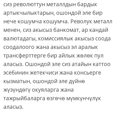
сиз революттун металлдын бардык
артыкчылыктарын, ошондой эле бир
нече кошумча кошумча. Револук металл
менен, сиз акысыз банкомат, ар кандай
валютадагы, комиссиялык акысыз соода
соодалоого жана акысыз эл аралык
трансферттерге бир айлык жөлөк пул
аласыз. Ошондой эле сиз атайын каттоо
эсебинин жетекчиси жана консьерге
кызматын, ошондой эле дүйнө
жүзүндөгү окуяларга жана
тажрыйбаларга өзгөчө мүмкүнчүлүк
аласыз.