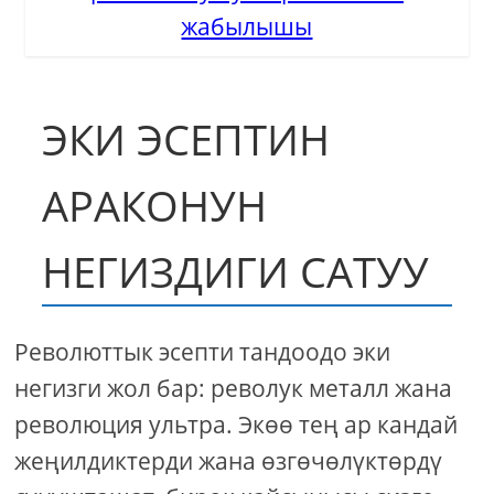
жабылышы
ЭКИ ЭСЕПТИН
АРАКОНУН
НЕГИЗДИГИ САТУУ
Революттык эсепти тандоодо эки
негизги жол бар: револук металл жана
революция ультра. Экөө тең ар кандай
жеңилдиктерди жана өзгөчөлүктөрдү