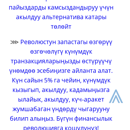
пайыздарды камсыздандыруу үчүн
акылдуу альтернатива катары
төлөйт
⋙
Революстун запастагы өзгөрүү
өзгөчөлүгү күнүмдүк
транзакцияларыңызды өстүрүүчү
үнөмдөө эсебиңизге айланта алат.
Күн сайын 5% га чейин, күнүмдүк
⩓
кызыгып, акылдуу, кадамыңызга
ылайык, акылдуу, күч-аракет
жумшабаган үндөрдү чыгарууну
билип алыңыз. Бүгүн финансылык
революцияга кошулуңуз!