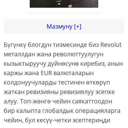
Мазмуну [+]
Бүгүнкү блогдун тизмесинде биз Revolut
металлдан жана революттуулугун
кызыктыруучу дүйнөсүнө киребиз, анын
каржы жана EUR валюталарын
колдонуучуларды тестинен өткөрүп
жаткан ревизияны ревизиялуу эсепке
алуу. Топ-жөнгө чейин саякаттоодон
бир калыпта глобалдык операцияларга
чейин, бул кесүү-четки эсептериңди