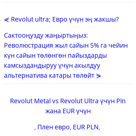
⋞ Revolut ultra; Евро үчүн эң жакшы?
Сактооңузду жаңыртыңыз:
Революстрация жыл сайын 5% га чейин
күн сайын төлөнгөн пайыздарды
камсыздандыруу үчүн акылдуу
альтернатива катары төлөйт ⋟
Revolut Metal vs Revolut Ultra үчүн Pln
жана EUR үчүн
,
Плен евро
,
EUR PLN
,