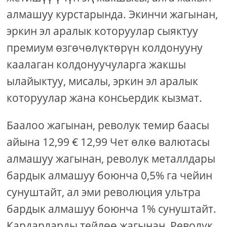
алмашуу курстарында. Экинчи жагынан,
эркин эл аралык которуулар сыяктуу
премиум өзгөчөлүктөрүн колдонууну
каалаган колдонуучуларга жакшы
ылайыктуу, мисалы, эркин эл аралык
которуулар жана консьердик кызмат.
Баалоо жагынан, револук темир баасы
айына 12,99 € 12,99 Чет өлкө валютасы
алмашуу жагынан, револук металлдары
бардык алмашуу боюнча 0,5% га чейин
сунуштайт, ал эми революция ультра
бардык алмашуу боюнча 1% сунуштайт.
Кардарларды тейлөө жагынан, Револук