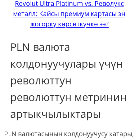
Revolut Ultra Platinum vs. Револукс
металл: Кайсы премиум картасы эң
жогорку көрсөткүчкө ээ?
PLN валюта
колдонуучулары үчүн
революттун
революттун метринин
артыкчылыктары
PLN валютасынын колдонуучусу катары,