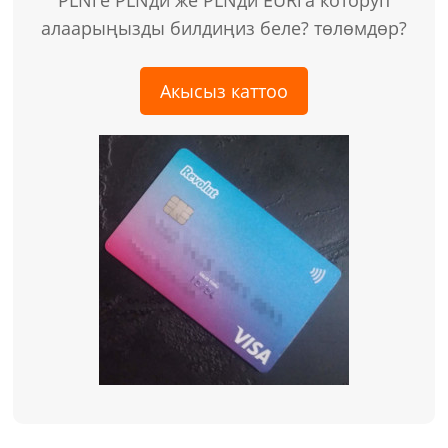
PLNге PLNди же PLNди EURга которуп
алаарыңызды билдиңиз беле? төлөмдөр?
Акысыз каттоо