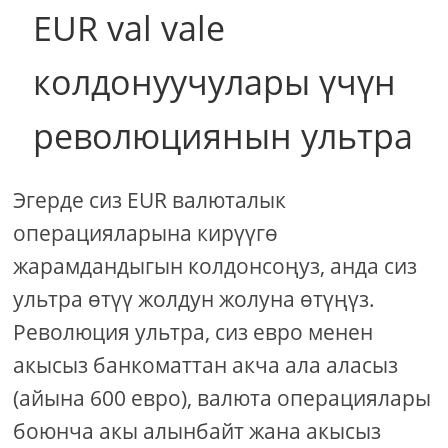
EUR val vale
колдонуучулары үчүн
революциянын ультра
Эгерде сиз EUR валюталык
операцияларына кирүүгө
жарамдандыгын колдонсоңуз, анда сиз
ультра өтүү жолдун жолуна өтүңүз.
Революция ультра, сиз евро менен
акысыз банкоматтан акча ала аласыз
(айына 600 евро), валюта операциялары
боюнча акы алынбайт жана акысыз