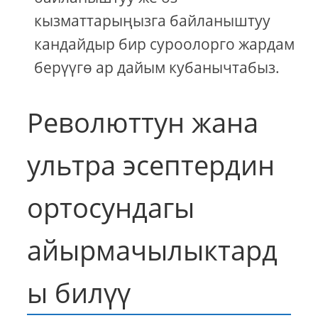
кызматтарыңызга байланыштуу
кандайдыр бир суроолорго жардам
берүүгө ар дайым кубанычтабыз.
Революттун жана
ультра эсептердин
ортосундагы
айырмачылыктард
ы билүү