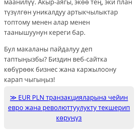
маанилүү. Акыр-аягы, экөө тең, эки план
түзүлгөн уникалдуу артыкчылыктар
топтому менен алар менен
таанышуунун кереги бар.
Бул макаланы пайдалуу деп
таптыңызбы? Биздин веб-сайтка
көбүрөөк бизнес жана каржылоону
карап чыгыңыз!
EUR PLN транзакцияларына чейин
евро жана революттуулукту текшерип
көрүңүз