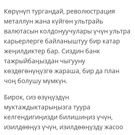
Көрүнүп тургандай, революстрация
металлун жана күйгөн ультрайь
валютасын колдонуучулары үчүн ультра
карьерлерге байланыштуу бир катар
жеңилдиктер бар. Сиздин банк
тажрыйбаңыздан чыгууну
көздөгөнүңүзгө жараша, бир да план
чоң болушу мүмкүн.
Бирок, сиз өзүңүздүн
муктаждыктарыңызга туура
келгендигиңизди билишиңиз үчүн,
изилдөөңүз үчүн, изилдөөңүздү жасоо