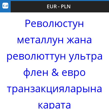
EUR - PLN
Революстун
металлун жана
революттун ультра
флен & евро
транзакцияларына
карата