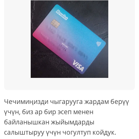
Чечимиңизди чыгарууга жардам берүү
үчүн, биз ар бир эсеп менен
байланышкан жыйымдарды
салыштыруу үчүн чогултуп койдук.