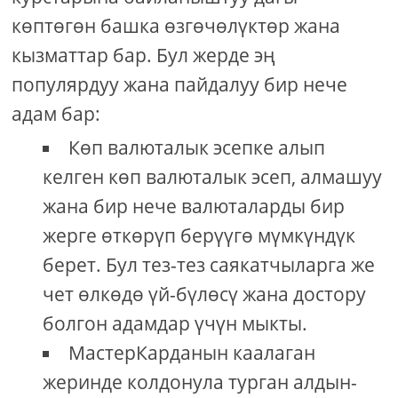
көптөгөн башка өзгөчөлүктөр жана
кызматтар бар. Бул жерде эң
популярдуу жана пайдалуу бир нече
адам бар:
Көп валюталык эсепке алып
келген көп валюталык эсеп, алмашуу
жана бир нече валюталарды бир
жерге өткөрүп берүүгө мүмкүндүк
берет. Бул тез-тез саякатчыларга же
чет өлкөдө үй-бүлөсү жана достору
болгон адамдар үчүн мыкты.
МастерКарданын каалаган
жеринде колдонула турган алдын-