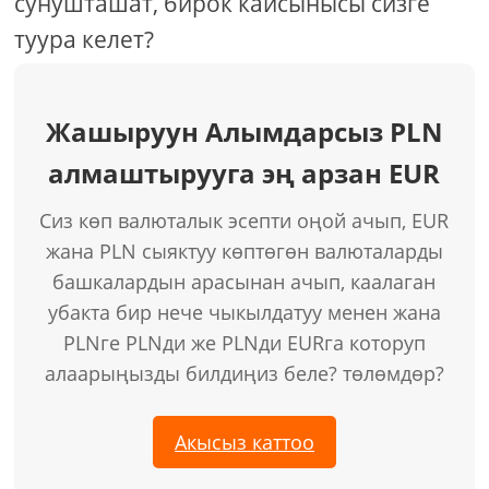
сунушташат, бирок кайсынысы сизге
туура келет?
Жашыруун Алымдарсыз PLN
алмаштырууга эң арзан EUR
Сиз көп валюталык эсепти оңой ачып, EUR
жана PLN сыяктуу көптөгөн валюталарды
башкалардын арасынан ачып, каалаган
убакта бир нече чыкылдатуу менен жана
PLNге PLNди же PLNди EURга которуп
алаарыңызды билдиңиз беле? төлөмдөр?
Акысыз каттоо