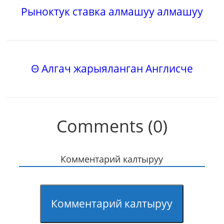
Рыноктук ставка алмашуу алмашуу
Θ Алгач жарыяланган Англисче
Comments (0)
Комментарий калтыруу
Комментарий калтыруу