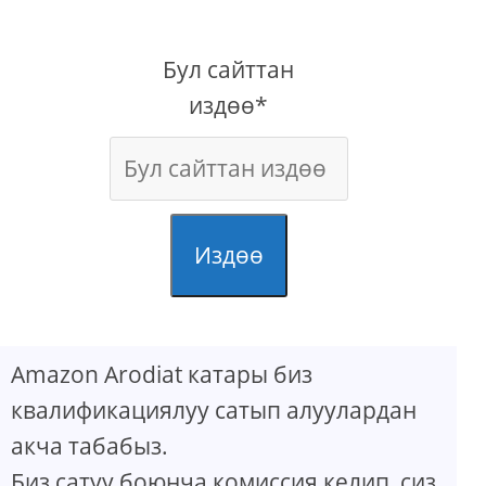
Бул сайттан
издөө*
Издөө
Amazon Arodiat катары биз
квалификациялуу сатып алуулардан
акча табабыз.
Биз сатуу боюнча комиссия келип, сиз