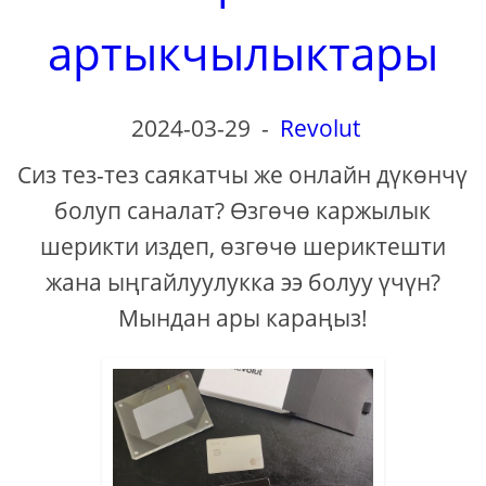
артыкчылыктары
2024-03-29
-
Revolut
Сиз тез-тез саякатчы же онлайн дүкөнчү
болуп саналат? Өзгөчө каржылык
шерикти издеп, өзгөчө шериктешти
жана ыңгайлуулукка ээ болуу үчүн?
Мындан ары караңыз!