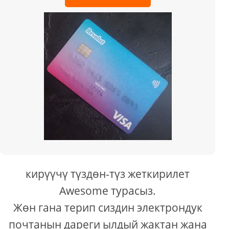
кирүүчү түздөн-түз жеткирилет
Awesome турасыз.
Жөн гана терип сиздин электрондук
почтанын дареги ылдый жактан жана