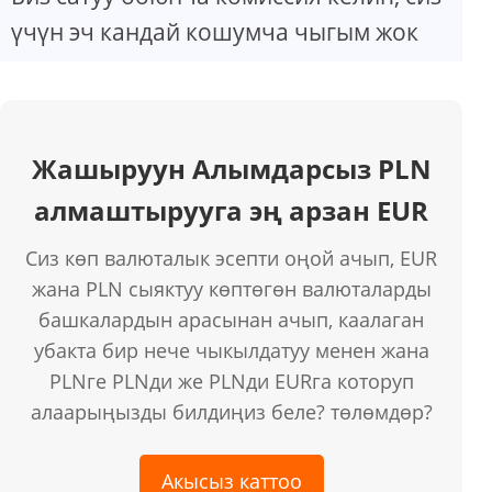
үчүн эч кандай кошумча чыгым жок
Жашыруун Алымдарсыз PLN
алмаштырууга эң арзан EUR
Сиз көп валюталык эсепти оңой ачып, EUR
жана PLN сыяктуу көптөгөн валюталарды
башкалардын арасынан ачып, каалаган
убакта бир нече чыкылдатуу менен жана
PLNге PLNди же PLNди EURга которуп
алаарыңызды билдиңиз беле? төлөмдөр?
Акысыз каттоо