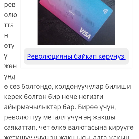
рев
олю
тта
н
өтү
ү
Революцияны байкап көрүңүз
жөн
үнд
ө сөз болгондо, колдонуучулар билиши
керек болгон бир нече негизги
айырмачылыктар бар. Бирөө үчүн,
революттуу металл үчүн эң жакшы
саякаттап, чет өлкө валютасына кирүүгө
жетишүү үчүн эң жакшысы, алга жакын