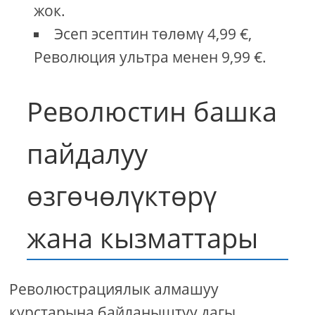
жок.
Эсеп эсептин төлөмү 4,99 €,
Революция ультра менен 9,99 €.
Революстин башка
пайдалуу
өзгөчөлүктөрү
жана кызматтары
Революстрациялык алмашуу
курстарына байланыштуу дагы