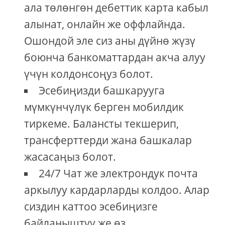
ала төлөнгөн дебеттик карта кабыл
алынат, онлайн же оффлайнда.
Ошондой эле сиз аны дүйнө жүзү
боюнча банкоматтардан акча алуу
үчүн колдонсоңуз болот.
Эсебиңизди башкарууга
мүмкүнчүлүк берген мобилдик
тиркеме. Балансты текшерип,
трансферттерди жана башкалар
жасасаңыз болот.
24/7 Чат же электрондук почта
аркылуу кардарларды колдоо. Алар
сиздин каттоо эсебиңизге
байланыштуу же өз