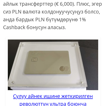
айлык трансферттер (€ 6,000). Плюс, эгер
сиз PLN валюта колдонуучусуңуз болсо,
анда бардык PLN бүтүмдөрүнө 1%
Cashback бонусун аласыз.
Сулуу айнек ишине жеткирилген
революттун ультра боюнча