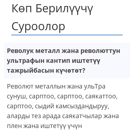
Көп Берилүүчү
Суроолор
Револук металл жана революттун
ультрафын кантип иштетүү
тажрыйбасын күчөтөт?
Револют металлын жана ульТра
сунуш, сарптоо, сарптоо, саякаттоо,
сарптоо, сыдий камсыздандыруу,
аларды тез арада саякатчылар жана
плен жана иштетүү үчүн