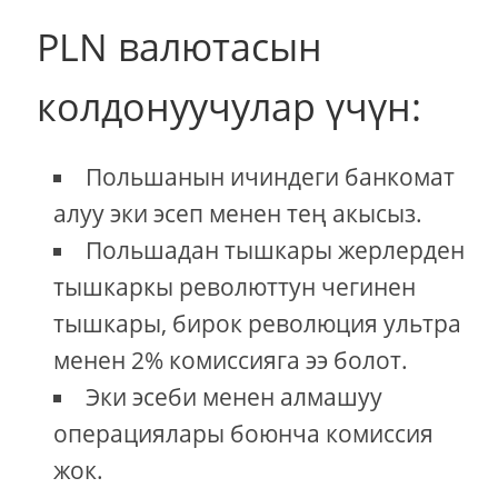
PLN валютасын
колдонуучулар үчүн:
Польшанын ичиндеги банкомат
алуу эки эсеп менен тең акысыз.
Польшадан тышкары жерлерден
тышкаркы революттун чегинен
тышкары, бирок революция ультра
менен 2% комиссияга ээ болот.
Эки эсеби менен алмашуу
операциялары боюнча комиссия
жок.