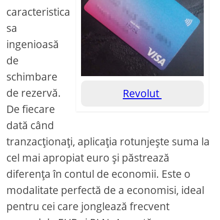
caracteristica
sa
ingenioasă
de
schimbare
de rezervă.
Revolut
De fiecare
dată când
tranzacționați, aplicația rotunjește suma la
cel mai apropiat euro și păstrează
diferența în contul de economii. Este o
modalitate perfectă de a economisi, ideal
pentru cei care jonglează frecvent