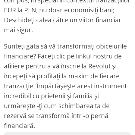
compus, în special în contextul tranzacțiilor
EUR la PLN, nu doar economisiți bani;
Deschideți calea către un viitor financiar
mai sigur.
Sunteți gata să vă transformați obiceiurile
financiare? Faceți clic pe linkul nostru de
afiliere pentru a vă înscrie la Revolut și
începeți să profitați la maxim de fiecare
tranzacție. Împărtășește acest instrument
incredibil cu prietenii și familia și
urmărește -ți cum schimbarea ta de
rezervă se transformă într -o pernă
financiară.