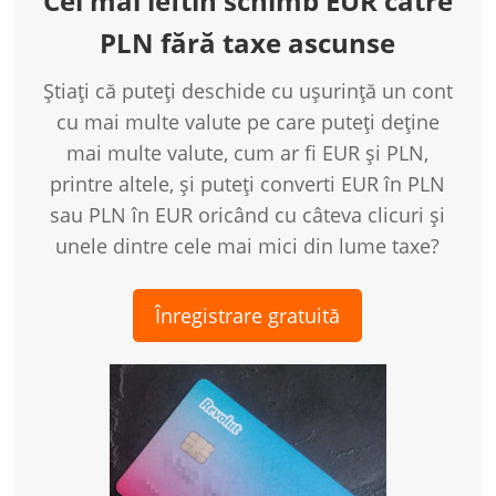
Cel mai ieftin schimb EUR către
PLN fără taxe ascunse
Știați că puteți deschide cu ușurință un cont
cu mai multe valute pe care puteți deține
mai multe valute, cum ar fi EUR și PLN,
printre altele, și puteți converti EUR în PLN
sau PLN în EUR oricând cu câteva clicuri și
unele dintre cele mai mici din lume taxe?
Înregistrare gratuită