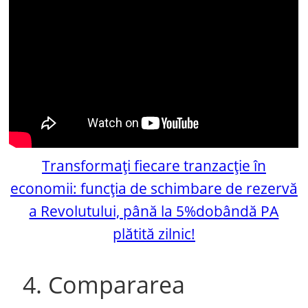
Transformați fiecare tranzacție în
economii: funcția de schimbare de rezervă
a Revolutului, până la 5%dobândă PA
plătită zilnic!
4. Compararea