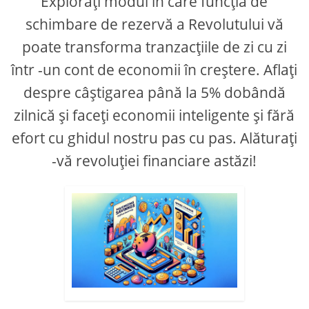
Explorați modul în care funcția de
schimbare de rezervă a Revolutului vă
poate transforma tranzacțiile de zi cu zi
într -un cont de economii în creștere. Aflați
despre câștigarea până la 5% dobândă
zilnică și faceți economii inteligente și fără
efort cu ghidul nostru pas cu pas. Alăturați
-vă revoluției financiare astăzi!