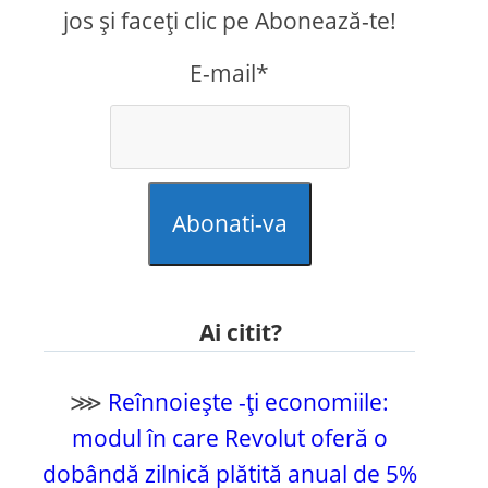
jos și faceți clic pe Abonează-te!
E-mail*
Abonati-va
Ai citit?
⋙
Reînnoiește -ți economiile:
modul în care Revolut oferă o
dobândă zilnică plătită anual de 5%