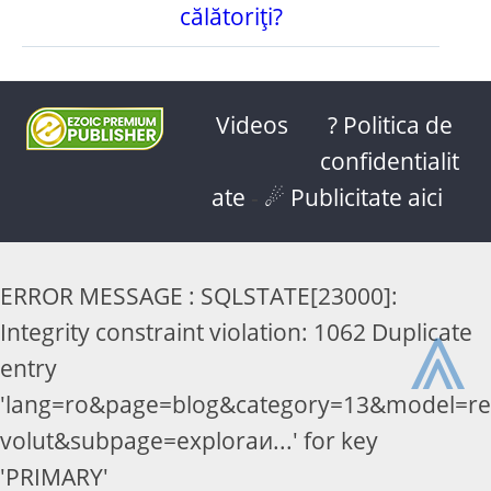
călătoriți?
Videos
? Politica de
confidentialit
ate
-
☄ Publicitate aici
ERROR MESSAGE : SQLSTATE[23000]:
⩓
Integrity constraint violation: 1062 Duplicate
entry
'lang=ro&page=blog&category=13&model=re
volut&subpage=exploraи...' for key
'PRIMARY'