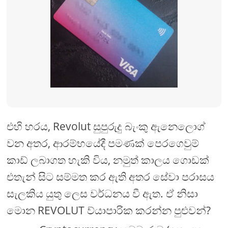
එහි හරය, Revolut සුපුරුදු බැංකු ඇනෙලොග්
වන අතර, ආරම්භයේදී පමණක් පෙරගෙවුම්
කාඩ් ලබාගත හැකි විය, නමුත් කාලය ගොඩක්
එතැන් සිට සම්මත කර ඇති අතර සේවා පරාසය
සැලකිය යුතු ලෙස වර්ධනය වී ඇත. ඒ නිසා
මොන REVOLUT ව්යාපාරික කරන්න පුළුවන්?