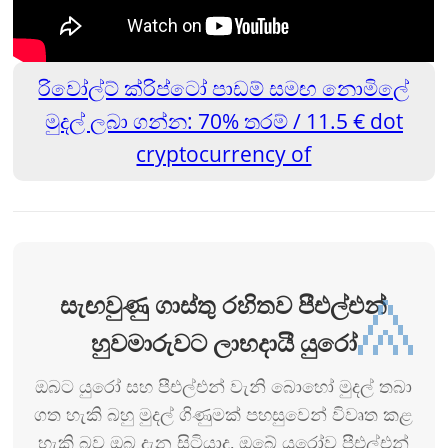
රිවෝල්ට් ක්රිප්ටෝ පාඩම් සමඟ නොමිලේ
මුදල් ලබා ගන්න: 70% තරම් / 11.5 € dot
cryptocurrency of
⩓
සැඟවුණු ගාස්තු රහිතව පීඑල්එන්
හුවමාරුවට ලාභදායී යුරෝ
ඔබට යුරෝ සහ පීඑල්එන් වැනි බොහෝ මුදල් තබා
ගත හැකි බහු මුදල් ගිණුමක් පහසුවෙන් විවෘත කළ
හැකි බව ඔබ දැන සිටියාද, ඔබේ යුරෝව පීඑල්එන්