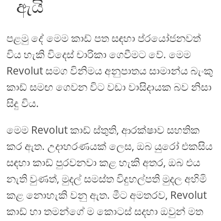
ඇයි
පළමු දේ මෙම කාඩ් පත සඳහා ප්රයෝජනවත්
විය හැකි විදෙස් චාරිකා ගෙවීමට වේ. මෙම
Revolut සමග විනිමය අනුපාතය සාමාන්ය බැංකු
කාඩ් සමඟ ගෙවන විට වඩා වාසිදායක බව නිසා
සිදු විය.
මෙම Revolut කාඩ් ස්තුති, ආරක්ෂාව සහතික
කර ඇත. උදාහරණයක් ලෙස, ඔබ යුරෝ එකසිය
සඳහා කාඩ් පුරවනවා කළ හැකි අතර, ඔබ එය
නැති වුණත්, මුදල් සමස්ත විදුහල්පති මුදල අහිමි
කළ නොහැකි වනු ඇත. මීට අමතරව, Revolut
කාඩ් හා තමන්ගේ ම කොටස් සදහා ඔවුන් මත