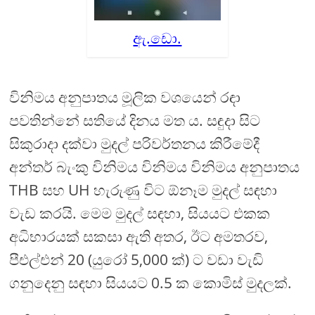
ඇ.ඩො.
විනිමය අනුපාතය මූලික වශයෙන් රඳා
පවතින්නේ සතියේ දිනය මත ය. සඳුදා සිට
සිකුරාදා දක්වා මුදල් පරිවර්තනය කිරීමේදී
අන්තර් බැංකු විනිමය විනිමය විනිමය අනුපාතය
THB සහ UH හැරුණු විට ඕනෑම මුදල් සඳහා
වැඩ කරයි. මෙම මුදල් සඳහා, සියයට එකක
අධිභාරයක් සකසා ඇති අතර, ඊට අමතරව,
පීඑල්එන් 20 (යුරෝ 5,000 ක්) ට වඩා වැඩි
ගනුදෙනු සඳහා සියයට 0.5 ක කොමිස් මුදලක්.