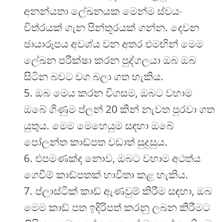
අනන්යතා ලේඛනයක මෙන්ම ස්වයං
චිත්රයක් ගැන පින්තූරයක් ගන්න. දෙවන
ඡායාරූපය අවශ්ය වන අතර එමඟින් මෙම
ලේඛන පරීක්ෂා කරන පුද්ගලයා ඔබ ඔබ
සිටින බවට වග බලා ගත හැකිය.
ඔබ මෙය කරන විගසම, ඔබට වහාම
ඔබේ ගිණුම ප්ලන් 20 කින් නැවත පුරවා ගත
යුතුය. මෙම මෙහෙයුම සඳහා ඔබේ
පෝලන්ත කාඩ්පත වඩාත් සුදුසුය.
එපමණක්ද නොව, ඔබට වහාම අථත්ය
ගෙවීම් කාඩ්පතක් භාවිතා කළ හැකිය.
ප්ලාස්ටික් කාඩ් ඇණවුම් කිරීම සඳහා, ඔබ
මෙම කාඩ් පත ඉදිරිපත් කරනු ලබන කිරීමට