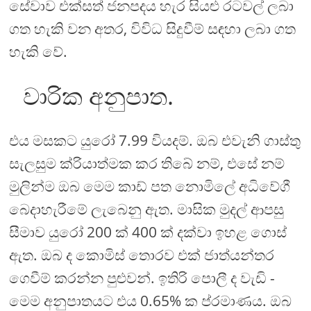
සේවාව එක්සත් ජනපදය හැර සියළු රටවල් ලබා
ගත හැකි වන අතර, විවිධ සිදුවීම් සඳහා ලබා ගත
හැකි වේ.
වාරික අනුපාත.
එය මසකට යුරෝ 7.99 වියදම්. ඔබ එවැනි ගාස්තු
සැලසුම ක්රියාත්මක කර තිබේ නම්, එසේ නම්
මුලින්ම ඔබ මෙම කාඩ් පත නොමිලේ අධිවේගී
බෙදාහැරීමේ ලැබෙනු ඇත. මාසික මුදල් ආපසු
සීමාව යුරෝ 200 ක් 400 ක් දක්වා ඉහළ ගොස්
ඇත. ඔබ ද කොමිස් තොරව එක් ජාත්යන්තර
ගෙවීම් කරන්න පුළුවන්. ඉතිරි පොලී ද වැඩි -
මෙම අනුපාතයට එය 0.65% ක ප්රමාණය. ඔබ