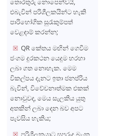
තොරතුරු නොපෙන්වයි,
එබැවින් පරිශීලකයින්ට හැකි
පාරිභෝගික සුරැකුම්පත්
වෙළඳාම් කරන්න;
QR කේතය මඟින් ගෙවීම
ජංගම දුරකථන යෙදුම හරහා
ලබා ගත නොහැක. මෙම
විකල්පය දැනට ඉතා ජනප්රිය
බැවින්, විවේචනාත්මක එකක්
නොවුවද, මෙය සැලකිය යුතු
අතකින් ලබා දෙන බව අපට
පැවසිය හැකිය;
පරිශීලකයාට සුපුරුදු බැංකු