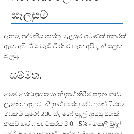
සැලසුම්
දැනට, පද්ධතිය ගාස්තු සැලසුම් පමණක් හතරක්
ඇත. අපි ඒවා වැඩි විස්තර ගැන අපි දැන් සලකා
බලමු.
සම්මත.
මෙම සේවාදායකයා නිදහස් කිරීම සඳහා කාඩ්
ලැබෙන අනුව, නිදහස් ගාස්තු වේ. ඉවත් සීමාව
මසකට යුරෝ 200 ක්, හෝ මුදල් ආපසු පහක්
නියම කර ඇත. වසරකට 0.15% - පොලී මුදල්
ඉතිරි අය නොකෙරේ. අන්තර් බැංකු අනුපාතය