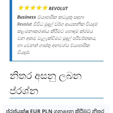
★★★★★
REVOLUT
Business
ව්යාපාරික කටයුතු සඳහා
Revolut විවිධ මුදල් වර්ග ආයතනික වියදම්
කළමනාකරණය කිරීමට හොඳම ක්රමය
වන අතර, වැලැක්විමට මුදල් පරිවර්තකය,
හා වෙනත් ගාස්තු අනවශ්ය ව්යාපාරික
වියදම්.
නිතර අසනු ලබන
ප්රශ්න
ප්රත්යක්ෂ EUR PLN ගනුදෙනු කිරීමට නිතර