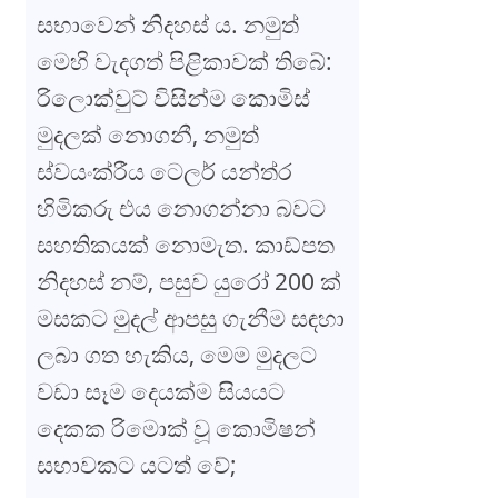
සභාවෙන් නිදහස් ය. නමුත්
මෙහි වැදගත් පිළිකාවක් තිබේ:
රිලොක්වුට් විසින්ම කොමිස්
මුදලක් නොගනී, නමුත්
ස්වයංක්රීය ටෙලර් යන්ත්ර
හිමිකරු එය නොගන්නා බවට
සහතිකයක් නොමැත. කාඩ්පත
නිදහස් නම්, පසුව යුරෝ 200 ක්
මසකට මුදල් ආපසු ගැනීම සඳහා
ලබා ගත හැකිය, මෙම මුදලට
වඩා සෑම දෙයක්ම සියයට
දෙකක රිමොක් වූ කොමිෂන්
සභාවකට යටත් වේ;