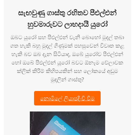
සැඟවුණු ගාස්තු රහිතව පීඑල්එන්
හුවමාරුවට ලාභදායී යුරෝ
ඔබට යුරෝ සහ පීඑල්එන් වැනි බොහෝ මුදල් තබා
ගත හැකි බහු මුදල් ගිණුමක් පහසුවෙන් විවෘත කළ
හැකි බව ඔබ දැන සිටියාද, ඔබේ යුරෝව පීඑල්එන්
හෝ ඔබේ පීඑල්එන් යූරෝ බවට ඕනෑම වේලාවක
ක්ලික් කිරීම් කිහිපයකින් සහ ලෝකයේ අඩුම
මුදලින් ගාස්තු?
නොමිලේ ලියාපදිංචි වීම