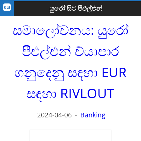
යුරෝ සිට පීඑල්එන්
සමාලෝචනය: යුරෝ
පීඑල්එන් ව්යාපාර
ගනුදෙනු සඳහා EUR
සඳහා RIVLOUT
2024-04-06
-
Banking