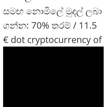
සමඟ නොමිලේ මුදල් ලබා
ගන්න: 70% තරම් / 11.5
€ dot cryptocurrency of