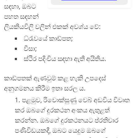
සඳහා, ඔබට
පහත සඳහන්
ලියකියවිලි වලින් එකක් අවශ්ය වේ:
ධ්රැවයේ කාඩ්පත;
වීසා;
ස්ථිර පදිංචිය සඳහා ඇති අයිතිය.
කාඩ්පතක් ඇණවුම් කළ හැකි උපදෙස්
අනුගමනය කිරීම ඉතා සරල ය.
පළමුව, රිවොක්සුණු වෙබ් අඩවිය විවෘත
කර ඔබගේ දුරකථන අංකය ඇතුළත්
කරන්න. ඔබගේ දුරකථනයට ප්රතිචාර
පණිවිඩයකදී, ඔබට යෙදුම ඔබගේ