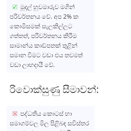
මුදල් හුවමාරුව මගින්
පරිවර්තනය වේ. අප 2% ක
කොමිසමක් සැලකිල්ලට
ගත්තත්, පරිවර්තනය කිරීම
සාමාන්ය කාඩ්පතක් තුළින්
සමාන වීමට වඩා එය තවමත්
වඩා ලාභදායී වේ.
රිවොක්සුණු සීමාවන්:
පද්ධතිය කොටස් හා
සමාගම්වල මිල පිළිබඳ සවිස්තර