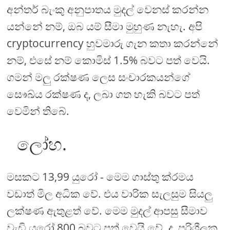
අන්තර් බැංකු අනුපාතය මුදල් වෙනස් කරන්න
යන්නේ නම්, ඔබ යම් සීමා මුහුණ නැහැ. අපි
cryptocurrency හුවමාරු ගැන කතා කරන්නේ
නම්, එසේ නම් කොමිස් 1.5% බවට පත් වෙයි.
ගමන් මලු රක්ෂණ ලෙස සංචාරකයන්ගේ
සෞඛ්ය රක්ෂණ ද, ලබා ගත හැකි බවට පත්
වෙමින් තිබේ.
ලෝහ.
මසකට 13,99 යුරෝ - මෙම ගාස්තු ක්රමය
වඩාත් මිල අධික වේ. එය වාරික සැලසුම සියලු
ලක්ෂණ ඇතුළත් වේ. මෙම මුදල් ආපසු සීමාව
වැඩි යුරෝ 800 බවට පත් වෙයි වේ. ද, පරිශීලක