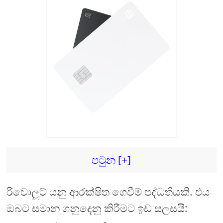
පටුන [+]
රිවොලූට් යනු ආරක්ෂිත ගෙවීම් පද්ධතියකි. එය
ඔබට සමාන ගනුදෙනු කිරීමට ඉඩ සලසයි: