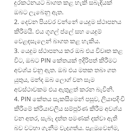
දුරකථනයට බාගත කළ හැකි සබැඳියක්
ඔබට ලැබෙනු ඇත.
දෙවන පියවර වන්නේ යෙදුම ස්ථාපනය
කිරීමයි. එය ගූගල් ප්ලේ සහ යෙදුම්
වෙළඳසැලෙන් බාගත කළ හැකිය.
යෙදුම ස්ථාපනය කර ඔබ එය විවෘත කළ
විට, ඔබට PIN කේතයක් ඉදිරිපත් කිරීමට
අවශ්ය වනු ඇත. ඔබ එය මතක තබා ගත
යුතුය, මන්ද ඔබ ලොග් වන සෑම
අවස්ථාවකම එය ඇතුළත් කරන බැවිනි.
PIN කේතය සැකසීමෙන් පසුව, ලියාපදිංචි
කිරීමේ ක්රියාවලිය සම්පූර්ණ කිරීම අවශ්ය
වන අතර, සැබෑ දත්ත පමණක් දක්වා ඇති
බව වටහා ගැනීම වැදගත්ය. පළමුවෙන්ම,