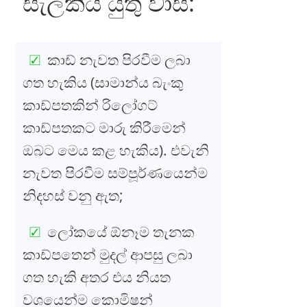
සැලකිය යුතු වාසි:
කාඩ් නැවත පිරවීම ලබා
ගත හැකිය (සාමාන්ය බැංකු
කාඩ්පතකින් රිලෝගට්
කාඩ්පතකට මාරු කිරීමෙන්
ඔබට මෙය කළ හැකිය). එවැනි
නැවත පිරවීම සම්පූර්ණයෙන්ම
නිදහස් වනු ඇත;
ලෝකයේ ඕනෑම තැනක
කාඩ්පතෙන් මුදල් ආපසු ලබා
ගත හැකි අතර එය නියත
වශයෙන්ම කොමිෂන්