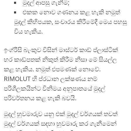
මුදල් ආපසු ගැනීම;
එකක නොව ගණනය කළ හැකි නමුත්
මුදල් කිහිපයක, සංචාරය කිරීමේදී මෙය පහසු
විය හැකිය.
ඉංග්රීසි බැංකුව විසින් මාස්ටර් කාඩ් ප්ලාස්ටික්
හර කාඩ්පතක් නිකුත් කිරීම නිසා මේ සියල්ල
කළ හැකිය. නමුත් එපමණක් නොවේ.
RIMOLUT හි ප්රධාන ලක්ෂණය නම්
පරිශීලකයින්ට විනිමය අනුපාතයේ මුදල්
පරිවර්තනය කළ හැකි බවයි.
මුදල් හුවමාරුව යනු එක් මුදල් වර්ගයක් තවත්
මුදල් වර්ගයක් සඳහා හුවමාරු කර ගැනීමෙන්