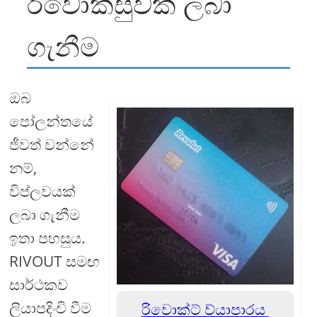
රිවොක්සුවක් ලබා
ගැනීම
ඔබ
පෝලන්තයේ
ජීවත් වන්නේ
නම්,
විප්ලවයක්
ලබා ගැනීම
ඉතා පහසුය.
RIVOUT සමඟ
සාර්ථකව
ලියාපදිංචි වීම
රිවොක්ට් ව්යාපාරය