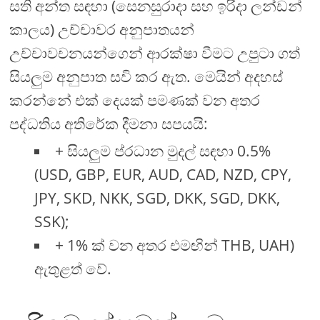
සති අන්ත සඳහා (සෙනසුරාදා සහ ඉරිදා ලන්ඩන්
කාලය) උච්චාවර අනුපාතයන්
උච්චාවචනයන්ගෙන් ආරක්ෂා වීමට උපුටා ගත්
සියලුම අනුපාත සවි කර ඇත. මෙයින් අදහස්
කරන්නේ එක් දෙයක් පමණක් වන අතර
පද්ධතිය අතිරේක දීමනා සපයයි:
+ සියලුම ප්රධාන මුදල් සඳහා 0.5%
(USD, GBP, EUR, AUD, CAD, NZD, CPY,
JPY, SKD, NKK, SGD, DKK, SGD, DKK,
SSK);
+ 1% ක් වන අතර එමඟින් THB, UAH)
ඇතුළත් වේ.