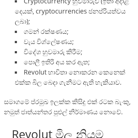
Cryptocurrency හුවමාරුව (ඉතා අදාළ
දෙයක්, cryptocurrencies ජනප්රියත්වය
ලබා);
ගමන් රක්ෂණය;
වැය විශ්ලේෂණය;
විදේශ හුවමාරු කිරීම;
පොලී ඉතිරි අය කර ඇත;
Revolut භාවිතා නොකරන කෙනෙක්
එක්ක බිල බෙදා ගැනීමට ඇති හැකියාව.
සමාගමේ ප්රමුඛ ඉලක්ක කිසිදු එක් රටක බැංකු,
නමුත් ජාත්යන්තර පුළුල් නිර්මාණය නොවේ.
Revolut මිල නියම