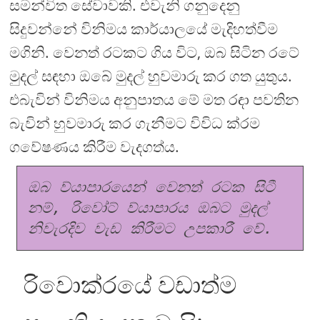
සමන්විත සේවාවකි. එවැනි ගනුදෙනු
සිදුවන්නේ විනිමය කාර්යාලයේ මැදිහත්වීම
මගිනි. වෙනත් රටකට ගිය විට, ඔබ සිටින රටේ
මුදල් සඳහා ඔබේ මුදල් හුවමාරු කර ගත යුතුය.
එබැවින් විනිමය අනුපාතය මේ මත රඳා පවතින
බැවින් හුවමාරු කර ගැනීමට විවිධ ක්රම
ගවේෂණය කිරීම වැදගත්ය.
ඔබ ව්යාපාරයෙන් වෙනත් රටක සිටී 
නම්, රිවෝට් ව්යාපාරය ඔබට මුදල් 
නිවැරදිව වැඩ කිරීමට උපකාරී වේ.
රිවොක්රයේ වඩාත්ම