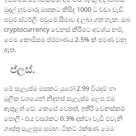
මුදල් හුවමාරු මසකට කිසිදු 1000 ට වඩා වැඩි
පවුම් ස්ටර්ලිං පවුමේ සීමාව ද ලබා ගත හැක. ඔබ
cryptocurrency වෙනස් කිරීමට අවශ්ය නම්,
මෙම කොමිසම ප්රමාණය 2.5% ක් පමණ වනු
ඇත.
ප්ලස්.
මේ සැලැස්ම මසකට යුරෝ 2.99 වියදම් හා
මූලික වශයෙන් නිදහස් සැලැස්ම ලෙස එම
ඇතුළත් වේ. කෙසේ වෙතත්, ඉතිරි වෙනස්කම්
පොලී - එය වසරකට 0.3% දක්වා වැඩි එවැනි
ගාස්තු සැලසුම සමඟ. ටිකට් රක්ෂණ මෙම