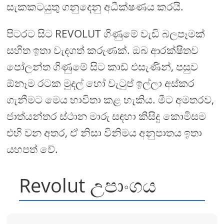
සැකකටයුතු ගනුදෙනු අධීක්ෂණය කරයි.
පිටරට සිට REVOLUT ගිණුමේ වැඩි බලපෑමක්
සහිත ඉතා වැදගත් කරුණක්. ඔබ ආරක්ෂිතව
පෝලන්ත ගිණුමේ සිට කාඩ් එසැණින්, පසුව
ඕනෑම රටක මුදල් හෝ වැටුප් ඉල්ලා අස්කර
ගැනීමට මෙය භාවිතා කළ හැකිය. මීට අමතරව,
ජාත්යන්තර ස්ථාන මාරු සඳහා කිසිදු කොමිසම
එහි වන අතර, ඒ නිසා විනිමය අනුපාතය ඉතා
යහපත් වේ.
Revolut උපාංගය