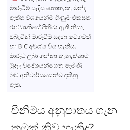
මාරුවීම් සෑදිය නොහැක, මන්ද
ඇත්ත වශයෙන්ම ගිණුම එක්සත්
රාජධානියේ පිහිටා ඇති නිසා,
එබැවින් මාරුවීම සඳහා වේගවත්
හා BIC අවශ්ය විය හැකිය.
මාරුව ලබා ගන්නා තැනැත්තාට
මුදල් විදේශයන්ගෙන් පැමිණි
බව අනිවාර්යයෙන්ම දකිනු
ඇත.
විනිමය අනුපාතය ගැන
කුමක් කිව හැකිද?