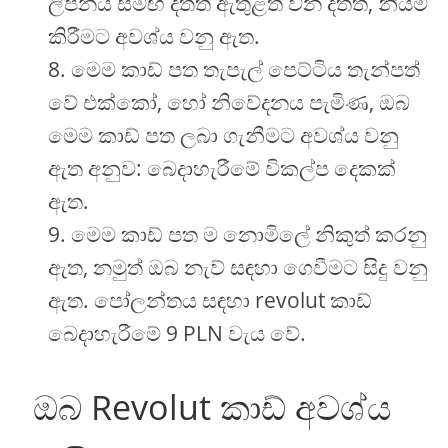
ලිපිනය සමඟ දත්ත ඇතුළත් වන දත්ත, නියම
කිරීමට අවශ්ය වනු ඇත.
මෙම කාඩ් පත තැපැල් පෙට්ටිය තැන්පත්
වේ එක්කෝ, හෝ නිවේදනය පැමිණ, ඔබ
මෙම කාඩ් පත ලබා ගැනීමට අවශ්ය වනු
ඇත අනුව: බෙදාහැරීමේ විකල්ප දෙකක්
ඇත.
මෙම කාඩ් පත ම නොමිලේ නිකුත් කරනු
ඇත, නමුත් ඔබ නැව් සඳහා ගෙවීමට සිදු වනු
ඇත. පෝලන්තය සඳහා revolut කාඩ්
බෙදාහැරීමේ 9 PLN වැය වේ.
ඔබ Revolut කාඩ් අවශ්ය