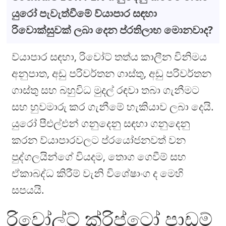
යුරෝ පැවැත්වීමේ ව්යාපාර සඳහා
රිවොක්සුවක් ලබා දෙන ප්රතිලාභ මොනවාද?
ව්යාපාර සඳහා, රිවෝට් තත්ය කාලීන විනිමය
අනුපාත, අඩු පරිවර්තන ගාස්තු, අඩු පරිවර්තන
ගාස්තු සහ බහුවිධ මුදල් රඳවා තබා ගැනීමට
සහ හුවමාරු කර ගැනීමේ හැකියාව ලබා දෙයි.
යුරෝ පීඑල්එන් ගනුදෙනු සඳහා ගනුදෙනු
කරන ව්යාපාරවලට ප්රයෝජනවත් වන
පුද්ගලයින්ගේ වියදම, තොග ගෙවීම් සහ
ඒකාබද්ධ කිරීම් වැනි විශේෂාංග ද මෙහි
සපයයි.
රිවෝල්ට් ක්රිප්ටෝ පාඩම්