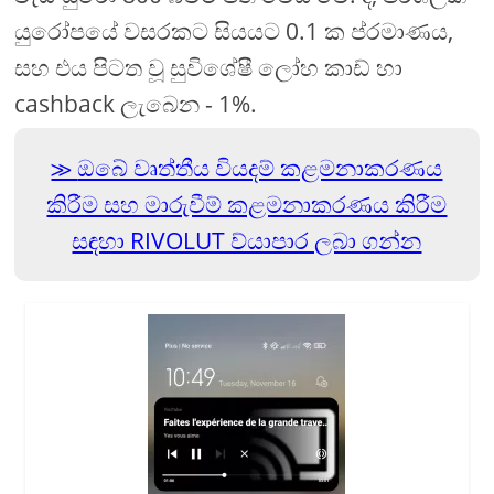
යුරෝපයේ වසරකට සියයට 0.1 ක ප්රමාණය,
සහ එය පිටත වූ සුවිශේෂී ලෝහ කාඩ් හා
cashback ලැබෙන - 1%.
ඔබේ වෘත්තීය වියදම් කළමනාකරණය
කිරීම සහ මාරුවීම් කළමනාකරණය කිරීම
සඳහා RIVOLUT ව්යාපාර ලබා ගන්න