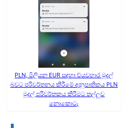
PLN, මිලියන EUR සඳහා ව්යවහාර මුදල්
බවට පරිවර්තනය කිරීමේ අනුපාතිකය PLN
මුදල් පරිවර්තකය කිරීමට තල්ලුව
නොකොටැ