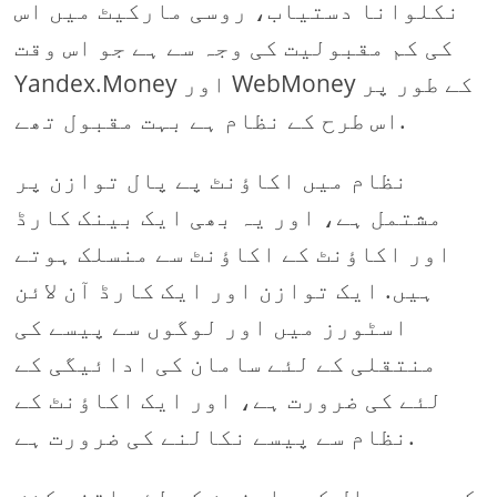
نکلوانا دستیاب، روسی مارکیٹ میں اس
کی کم مقبولیت کی وجہ سے ہے جو اس وقت
Yandex.Money اور WebMoney کے طور پر
اس طرح کے نظام ہے بہت مقبول تھے.
نظام میں اکاؤنٹ پے پال توازن پر
مشتمل ہے، اور یہ بھی ایک بینک کارڈ
اور اکاؤنٹ کے اکاؤنٹ سے منسلک ہوتے
ہیں. ایک توازن اور ایک کارڈ آن لائن
اسٹورز میں اور لوگوں سے پیسے کی
منتقلی کے لئے سامان کی ادائیگی کے
لئے کی ضرورت ہے، اور ایک اکاؤنٹ کے
نظام سے پیسے نکالنے کی ضرورت ہے.
کیوں پے پال کے صارفین کے لئے اتنی کشش