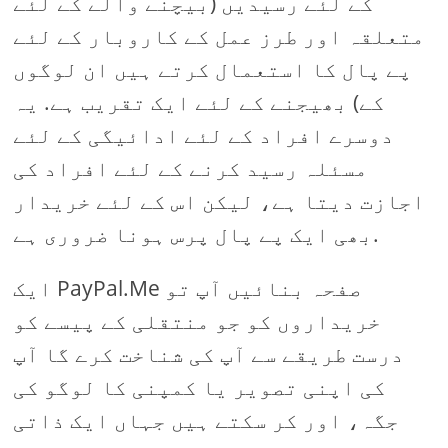
کے لئے رسیدیں (بیچنے والے کے لئے
متعلقہ اور طرز عمل کے کاروبار کے لئے
پے پال کا استعمال کرتے ہیں ان لوگوں
کے) بھیجنے کے لئے ایک تقریب ہے. یہ
دوسرے افراد کے لئے ادائیگی کے لئے
مسئلہ رسید کرنے کے لئے افراد کی
اجازت دیتا ہے، لیکن اس کے لئے خریدار
بھی ایک پے پال پرس ہونا ضروری ہے.
ایک PayPal.Me صفحہ بنائیں آپ تو
خریداروں کو جو منتقلی کے پیسے کو
درست طریقے سے آپ کی شناخت کرے گا آپ
کی اپنی تصویر یا کمپنی کا لوگو کی
جگہ، اور کر سکتے ہیں جہاں ایک ذاتی