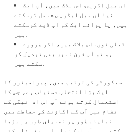
ای میل اڈریس. اس بلاک میں، آپ ایک
نیا ای میل ایڈریس شامل کرسکتے
ہیں، یا پرانے ایک کو اپ ڈیٹ کرسکتے
ہیں.
ٹیلی فون. اس بلاک میں، اگر ضرورت
ہو تو آپ فون نمبر بھی تبدیل کر
سکتے ہیں.
سیکورٹی کی ترتیب میں، پیرامیٹرز کا
ایک بڑا انتخاب دستیاب ہے، جس کا
استعمال کرتے ہوئے آپ اس ادائیگی کے
نظام میں آپ کے اکاؤنٹ کی حفاظت میں
نمایاں طور پر نمایاں طور پر بڑھا
سکتے ہیں. آپ ایک نیا پاس ورڈ بنا سکتے