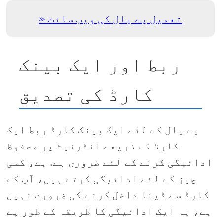
تعمیل پے پال کی ویب سائٹ
ربط اور ایک بینک
کارڈ کی تصدیق
پے پال کے لئے ایک بینک کارڈ ربط ایک
کارڈ کے ذریعے انٹرنیٹ پر محفوظ
ادائیگی کرنے کے لئے ضروری ہے. ہے، کسی
چیز کے لئے ادائیگی کرتے ہیں، آپ کے
کارڈ سے ڈیٹا داخل کرنے کی ضرورت نہیں
ہے، یہ ایک ادائیگی کا طریقہ کے طور پے