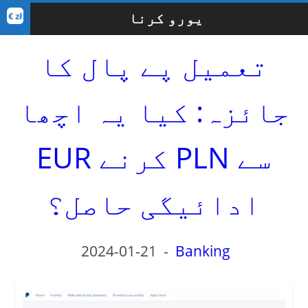
یورو کرنا
تعمیل پے پال کا
جائزہ: کیا یہ اچھا
EUR کرنے PLN سے
ادائیگی حاصل؟
2024-01-21
-
Banking