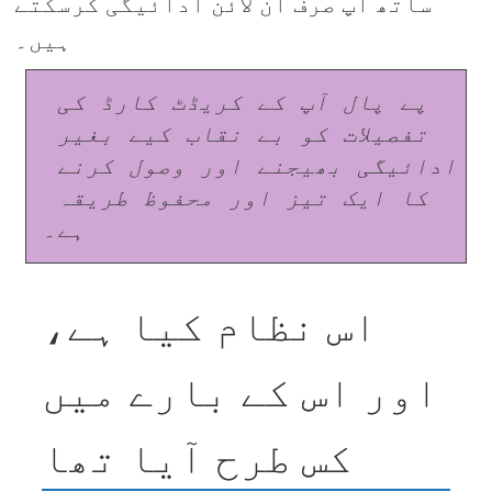
ساتھ آپ صرف آن لائن ادائیگی کرسکتے
ہیں۔
پے پال آپ کے کریڈٹ کارڈ کی 
تفصیلات کو بے نقاب کیے بغیر 
ادائیگی بھیجنے اور وصول کرنے 
کا ایک تیز اور محفوظ طریقہ 
ہے۔
اس نظام کیا ہے،
اور اس کے بارے میں
کس طرح آیا تھا