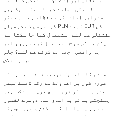
منتقلی اور آن لائن ادائیگی کرنے کے
لئے کی اجازت دیتا ہے کہ ایک بین
الاقوامی ادائیگی کے نظام ہے. یہ دیگر
کرنسیوں کے درمیان PLN کرنے EUR کی
منتقلی کے لئے استعمال کیا جا سکتا ہے.
لیکن یہ کس طرح استعمال کرتے ہیں، اور
یہ واقعی اچھا ہے کرنے کے لئے؟ چلو
باہر تلاش.
سسٹم کا ناقابل تردید فائدہ یہ ہے کہ
فوری طور پر اکاؤنٹ سے رقم ڈیبٹ نہیں
ہوتی ہے۔ اگر خریداری خریدار تک نہیں
پہنچتی ہے تو یہ آسان ہے۔ دوسرے لفظوں
میں ، پے پال ایک آن لائن پرس ہے جس کے