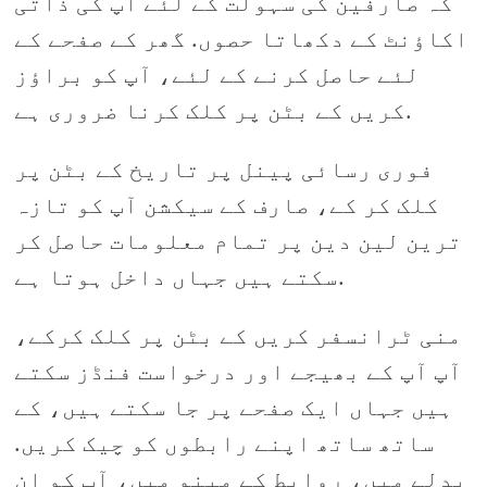
کہ صارفین کی سہولت کے لئے آپ کی ذاتی
اکاؤنٹ کے دکھاتا حصوں. گھر کے صفحے کے
لئے حاصل کرنے کے لئے، آپ کو براؤز
کریں کے بٹن پر کلک کرنا ضروری ہے.
فوری رسائی پینل پر تاریخ کے بٹن پر
کلک کر کے، صارف کے سیکشن آپ کو تازہ
ترین لین دین پر تمام معلومات حاصل کر
سکتے ہیں جہاں داخل ہوتا ہے.
منی ٹرانسفر کریں کے بٹن پر کلک کرکے،
آپ آپ کے بھیجے اور درخواست فنڈز سکتے
ہیں جہاں ایک صفحے پر جا سکتے ہیں، کے
ساتھ ساتھ اپنے رابطوں کو چیک کریں.
بدلے میں، روابط کے مینو میں، آپ کو ان