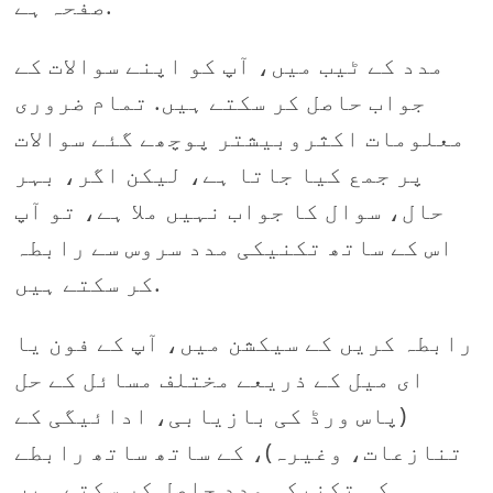
صفحہ ہے.
مدد کے ٹیب میں، آپ کو اپنے سوالات کے
جواب حاصل کر سکتے ہیں. تمام ضروری
معلومات اکثروبیشتر پوچھے گئے سوالات
پر جمع کیا جاتا ہے، لیکن اگر، بہر
حال، سوال کا جواب نہیں ملا ہے، تو آپ
اس کے ساتھ تکنیکی مدد سروس سے رابطہ
کر سکتے ہیں.
رابطہ کریں کے سیکشن میں، آپ کے فون یا
ای میل کے ذریعے مختلف مسائل کے حل
(پاس ورڈ کی بازیابی، ادائیگی کے
تنازعات، وغیرہ)، کے ساتھ ساتھ رابطے
کی تکنیکی مدد حاصل کر سکتے ہیں.