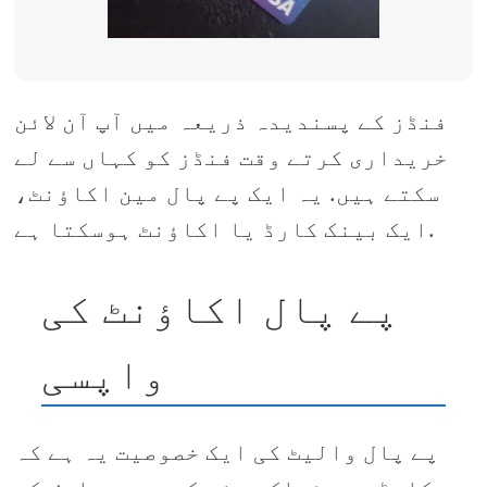
فنڈز کے پسندیدہ ذریعہ میں آپ آن لائن
خریداری کرتے وقت فنڈز کو کہاں سے لے
سکتے ہیں. یہ ایک پے پال مین اکاؤنٹ،
ایک بینک کارڈ یا اکاؤنٹ ہوسکتا ہے.
پے پال اکاؤنٹ کی
واپسی
پے پال والیٹ کی ایک خصوصیت یہ ہے کہ