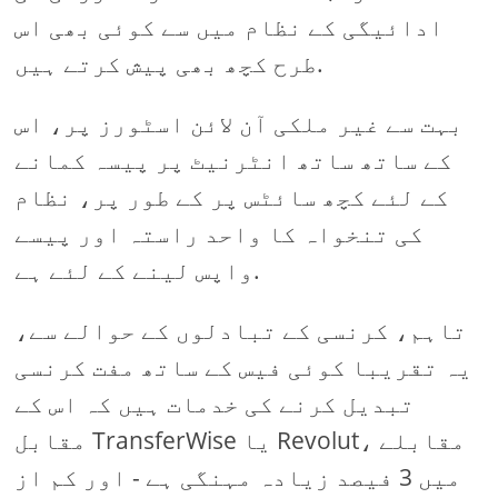
ادائیگی کے نظام میں سے کوئی بھی اس
طرح کچھ بھی پیش کرتے ہیں.
بہت سے غیر ملکی آن لائن اسٹورز پر، اس
کے ساتھ ساتھ انٹرنیٹ پر پیسہ کمانے
کے لئے کچھ سائٹس پر کے طور پر، نظام
کی تنخواہ کا واحد راستہ اور پیسے
واپس لینے کے لئے ہے.
تاہم، کرنسی کے تبادلوں کے حوالے سے،
یہ تقریبا کوئی فیس کے ساتھ مفت کرنسی
تبدیل کرنے کی خدمات ہیں کہ اس کے
مقابل TransferWise یا Revolut، مقابلے
میں 3 فیصد زیادہ مہنگی ہے - اور کم از