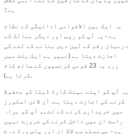
ہے؟
یہ ایک بین الاقوامی ادائیگی کے نظام
ہے - یہ آپ کو روس اور دیگر ممالک کے
درمیان رقم کے لین دین بنانے کے لئے کی
اجازت دیتا ہے (نہیں ہے ایک بلٹ میں
زر، یہ 23 قومی کرنسیوں کے ساتھ کام
کرتا ہے).
یہ آپ کو اپنے بینک کارڈ ڈیٹا کو محفوظ
کرنے کی اجازت دیتا ہے. آن لائن اسٹورز
میں خریداری کرنے کے لئے، آپ کو براہ
راست ان میں داخل کرنے کی ضرورت نہیں
ہے - بس سسٹم سے لاگ ان اور پاس ورڈ درج