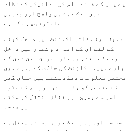
پے پال کے فائدہ اس کی ادائیگی کے نظام
میں ایک بہت ہی واضح اور بدیہی
انٹرفیس ہے کہ ہے.
صارف اپنے ذاتی اکاؤنٹ میں داخل کرنے
کے لئے ان کے اعداد و شمار میں داخل
ہونے کے بعد، وہ تازہ ترین لین دین کے
بارے میں، اکاؤنٹ کی حالت کے بارے میں
مختصر معلومات دیکھ سکتے ہیں جہاں گھر
کے صفحے، کو جاتا ہے، اور اس کے علاوہ
اسی سے بھیج اور فنڈز منتقل کر سکتے
ہیں صفحہ.
سب سے اوپر پر ایک فوری رسائی پینل ہے