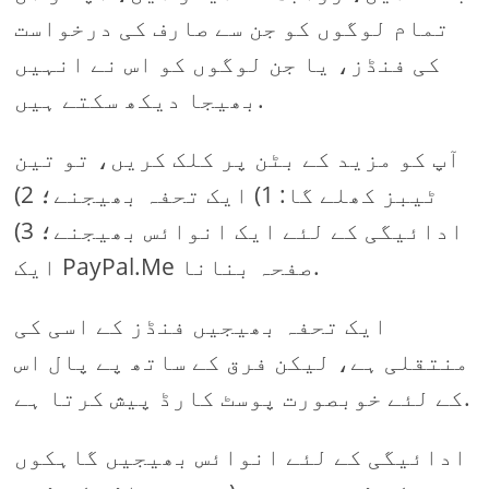
تمام لوگوں کو جن سے صارف کی درخواست
کی فنڈز، یا جن لوگوں کو اس نے انہیں
بھیجا دیکھ سکتے ہیں.
آپ کو مزید کے بٹن پر کلک کریں، تو تین
ٹیبز کھلے گا: 1) ایک تحفہ بھیجنے؛ 2)
ادائیگی کے لئے ایک انوائس بھیجنے؛ 3)
ایک PayPal.Me صفحہ بنانا.
ایک تحفہ بھیجیں فنڈز کے اسی کی
منتقلی ہے، لیکن فرق کے ساتھ پے پال اس
کے لئے خوبصورت پوسٹ کارڈ پیش کرتا ہے.
ادائیگی کے لئے انوائس بھیجیں گاہکوں