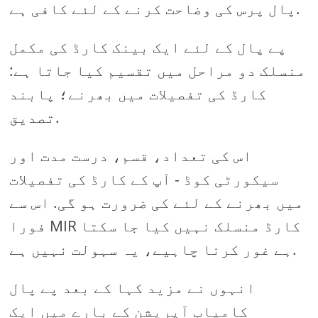
پال پرس کی وضاحت کرنے کے لئے کافی ہے.
پے پال کے لئے ایک بینک کارڈ کی مکمل
منسلک دو مراحل میں تقسیم کیا جاتا ہے:
کارڈ کی تفصیلات میں بھرنے؛ پابند
تصدیق.
اس کی تعداد، قسم، درست مدت اور
سیکورٹی کوڈ - آپ کے کارڈ کی تفصیلات
میں بھرنے کے لئے کی ضرورت ہو گی. اس سے
فورا MIR کارڈ منسلک نہیں کیا جا سکتا
ہے غور کرنا چاہیے، یہ سہولت نہیں ہے.
انہوں نے مزید کہا کے بعد پے پال
کامیاب آپریشن کے بارے میں ایک