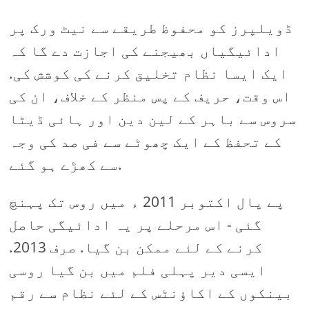
ڈویلپرز کو محفوظ طریقے سے نیٹ ورک پر
ادائیگیاں بھیجنے کی اجازت دے گا کہ
ایک ایسا نظام تخلیق کرنے کی کوشش کی.
اس وقت، حریف کے پس منظر کے خلاف، ان کی
سروس سے باہر کے لین دین اور ہائی ڈیٹا
کے تحفظ کے ایک چھوٹے سے فی صد کی وجہ
سے کھڑے ہو گئے.
پے پال اکتوبر 2011 ء میں روس تک پہنچ
گئی - اس مرحلے پر یہ ادائیگی حاصل
کرنے کے لئے ممکن بن گیا. صرف 2013.
ایسی دیر پہلی فلم میں بن گیا روسی
بینکوں کے اکاؤنٹس کے لئے نظام سے رقم