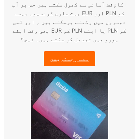
اکاؤنٹ آسانی سے کھول سکتے ہیں جس پر آپ
بہت ساری کرنسیوں جیسے EUR اور PLN کو
دوسروں میں رکھتے ہوسکتے ہیں ، اور کسی
بھی وقت اپنے EUR کو PLN یا اپنے PLN کو
یورو میں تبدیل کر سکتے ہیں۔ فیس؟
مفت رجسٹریشن