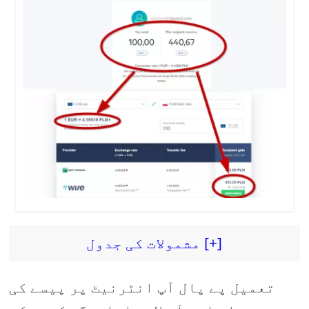
مشمولات کی جدول [+]
تعمیل پے پال آپ انٹرنیٹ پر پیسے کی