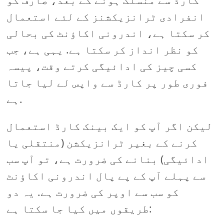
کارڈ سے منسلک ہونے کے بعد، صارف کو
انفرادی ٹرانزیکشنز کے لئے استعمال
کر سکتا ہے، اندرونی اکاؤنٹ کی بحالی
کو نظر انداز کر سکتا ہے. یہی ہے، جب
کسی چیز کی ادائیگی کرتے وقت، پیسہ
فوری طور پر کارڈ سے واپس لے لیا جاتا
ہے.
لیکن اگر آپ کو ایک بینک کارڈ استعمال
کرنے کے بغیر ٹرانزیکشن (منتقلی یا
ادائیگی) بنانے کی ضرورت ہے، تو آپ سب
سے پہلے آپ کے پے پال اندرونی اکاؤنٹ
کو سب سے اوپر کی ضرورت ہے. یہ دو
طریقوں میں کیا جا سکتا ہے: