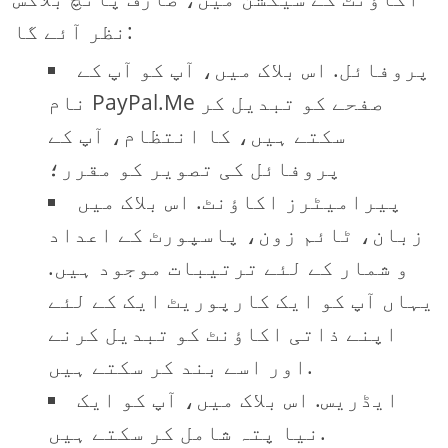
نظر آئے گا:
پروفائل. اس بلاک میں، آپ کو آپ کے
نام PayPal.Me صفحے کو تبدیل کر
سکتے ہیں، کا انتظام، آپ کے
پروفائل کی تصویر کو مقرر؛
پیرامیٹرز اکاؤنٹ. اس بلاک میں
زبان، ٹائم زون، پاسپورٹ کے اعداد
و شمار کے لئے ترتیبات موجود ہیں.
یہاں آپ کو ایک کارپوریٹ ایک کے لئے
اپنے ذاتی اکاؤنٹ کو تبدیل کرنے
اور اسے بند کر سکتے ہیں.
ایڈریس. اس بلاک میں، آپ کو ایک
نیا پتہ شامل کر سکتے ہیں.