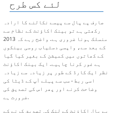
لئے کس طرح
صارف پے پال سے پیسے نکالنے کا ارادہ
رکھتی ہے تو بینک اکاؤنٹ کے نظام سے
منسلک ہونا ضروری ہے. واضح رہے کہ 2013
کے بعد سے، واپسی دستیاب روسی بینکوں
کے کھاتوں میں کمیشن کے بغیر کیا گیا
ہے غور کرنا چاہیے. ایک بینک اکاؤنٹ
نظر ایک کارڈ کے طور پر زیادہ سے زیادہ
اسی ربط - سب سے پہلے آپ کے ڈیٹا کی
وضاحت کرنے اور پھر اس کی تصدیق کی
ضرورت ہے.
پے پال اکاؤنٹ کے لنک کی تصدیق کرنے کے