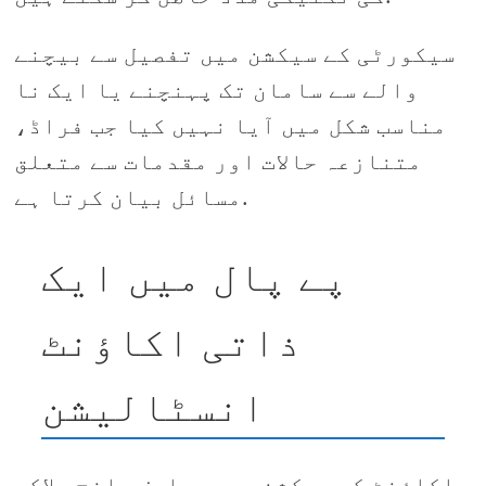
سیکورٹی کے سیکشن میں تفصیل سے بیچنے
والے سے سامان تک پہنچنے یا ایک نا
مناسب شکل میں آیا نہیں کیا جب فراڈ،
متنازعہ حالات اور مقدمات سے متعلق
مسائل بیان کرتا ہے.
پے پال میں ایک
ذاتی اکاؤنٹ
انسٹالیشن
اکاؤنٹ کے سیکشن میں، صارف پانچ بلاکس