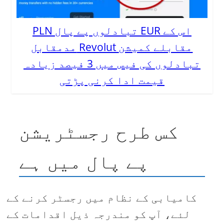
PLN تبادلوں پے پال EUR اس کے
مدمقابل Revolut مقابلے کمیشن
تبادلوں کی فیس میں 3 فیصد زیادہ
قیمت ادا کرنی پڑتی
کس طرح رجسٹریشن
پے پال میں ہے
کامیابی کے نظام میں رجسٹر کرنے کے
لئے، آپ کو مندرجہ ذیل اقدامات کے