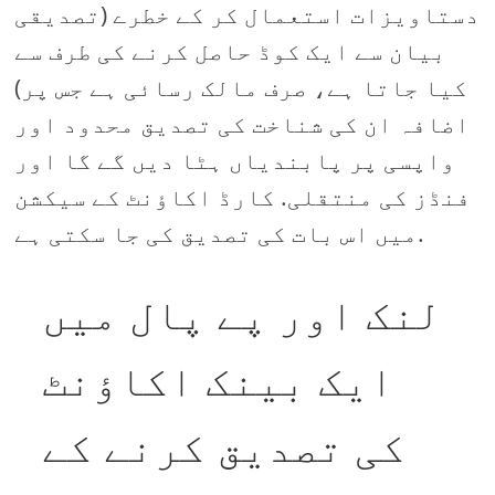
دستاویزات استعمال کر کے خطرے (تصدیقی
بیان سے ایک کوڈ حاصل کرنے کی طرف سے
کیا جاتا ہے، صرف مالک رسائی ہے جس پر)
اضافہ ان کی شناخت کی تصدیق محدود اور
واپسی پر پابندیاں ہٹا دیں گے گا اور
فنڈز کی منتقلی. کارڈ اکاؤنٹ کے سیکشن
میں اس بات کی تصدیق کی جا سکتی ہے.
لنک اور پے پال میں
ایک بینک اکاؤنٹ
کی تصدیق کرنے کے