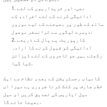
نجی. اور خریداریوں کے لئے
ادائیگی کرنے کے لئے افراد، کے
ساتھ کے طور پر بھیجنے کے لیے موزوں
دوسرے لوگوں سے ٹرانسفر موصول.
کارپوریٹ. پے پال کے ذریعے
ادائیگی کو قبول کرنے کا ارادہ
رکھتے ہیں جو تاجروں کے لئے ڈیزائن
کیا گیا.
کامیاب رجسٹریشن کے بعد، نظام سے ایک
خط، صارف پر کلک کرنا ضروری ہے میرا ای
میل ایڈریس کی تصدیق کریں ای میل
بھیجا جائے گا.