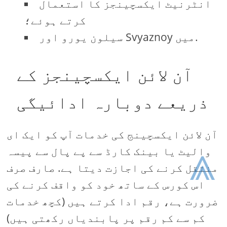
انٹرنیٹ ایکسچینجز کا استعمال
کرتے ہوئے؛
سیلون یورو اور Svyaznoy میں.
آن لائن ایکسچینجز کے
ذریعے دوبارہ ادائیگی
آن لائن ایکسچینج کی خدمات آپ کو ایک ای
⩓
والیٹ یا بینک کارڈ سے پے پال سے پیسہ
منتقل کرنے کی اجازت دیتا ہے. صارف صرف
اس کورس کے ساتھ خود کو واقف کرنے کی
ضرورت ہے، رقم ادا کرتے ہیں (کچھ خدمات
کم سے کم رقم پر پابندیاں رکھتی ہیں)