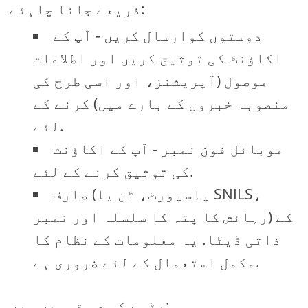
ذریعے جانا چاہئے:
دوستوں کوارسال کریں - آپ کے
اکاؤنٹ کی توثیق کریں اور اطلاعات
موصول (آپریشنز، اور اسی طرح کی
منصوبہ خبروں کے بارے میں) کرنے کے
لئے.
موبائل فون نمبر - آپ کے اکاؤنٹ
کی توثیق کرنے کے لئے.
صارف (پاسپورٹ، ٹن یا SNILS،
رہائش کا پتہ کا سلسلہ اور نمبر) کے
ذاتی ڈیٹا. یہ معلومات کے نظام کا
مکمل استعمال کے لئے ضروری ہے.
بٹوے کی دو قسمیں ہیں: