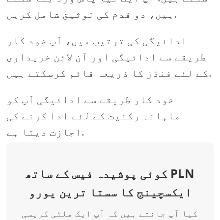
ہیں، دو قدم کی توثیق شامل کریں.
ادائیگی کی ترتیب میں، آپ خود کار
طریقے سے ادائیگی اور آن لائن خریداری
کے لئے فنڈز کا ذریعہ قائم کرسکتے ہیں.
خود کار طریقے سے ادائیگی آپ کو
ماہانہ رکنیت کے لئے ادا کرنے کی
اجازت دیتا ہے.
کوئی پوشیدہ فیس کے ساتھ PLN
ایکسچینج کا سستا ترین یورو
کیا آپ جانتے ہیں کہ آپ ایک ملٹی کریسی