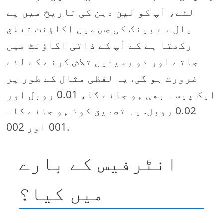
لئے، آپ کو لین دین کی تاریخ میں پے
پال سے بینک کی جس میں اکاؤنٹ تعلق
رکھتا ہے کے آپ کے ذاتی اکاؤنٹ میں
جاتے اور دو رسیدیں تلاش کرنے کے لئے
ضرورت ہو گی. یہ لفظی مثال کے طور پر
ایک پیسہ بھی ہو جائے گا، 0.01 روبل اور
0.02 روبل. یہ تصدیق کوڈ ہو جائے گا -
001 اور 002.
انٹرفیس کے بارے
میں کیا؟