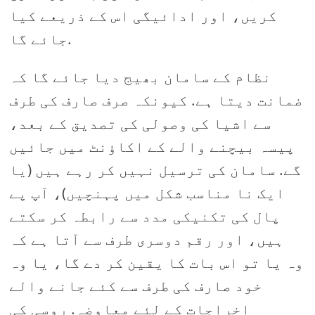
کریں، اور ادائیگی اس کے ذریعے کیا
جائے گا.
نظام کے سامان بھیج دیا جائے گا کہ
ضمانت دیتا ہے. کیونکہ صرف صارف کی طرف
سے اشیا کی وصولی کی تصدیق کے بعد،
پیسہ بیچنے والے کے اکاؤنٹ میں جائیں
گے. سامان کی ترسیل نہیں کر رہے ہیں (یا
ایک نا مناسب شکل میں پہنچیں)، آپ پے
پال کی تکنیکی مدد سے رابطہ کر سکتے
ہیں، اور رقم دوسری طرف سے آتا ہے کہ
وہ یا تو اس بات کا یقین کر دے گا، یا وہ
خود صارف کی طرف سے کئے جانے والے
اخراجات کے لئے معاوضہ. روسی کی