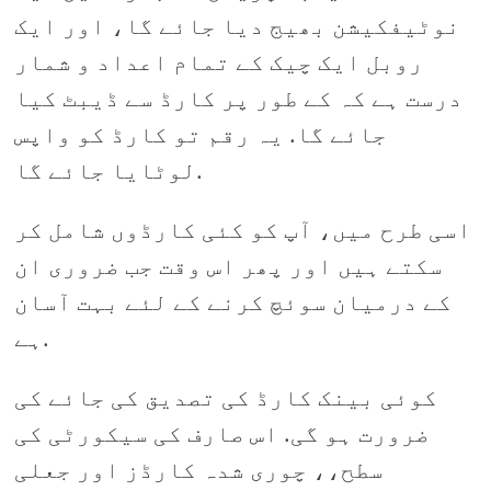
نوٹیفکیشن بھیج دیا جائے گا، اور ایک
روبل ایک چیک کے تمام اعداد و شمار
درست ہے کہ کے طور پر کارڈ سے ڈیبٹ کیا
جائے گا. یہ رقم تو کارڈ کو واپس
لوٹایا جائے گا.
اسی طرح میں، آپ کو کئی کارڈوں شامل کر
سکتے ہیں اور پھر اس وقت جب ضروری ان
کے درمیان سوئچ کرنے کے لئے بہت آسان
ہے.
کوئی بینک کارڈ کی تصدیق کی جائے کی
ضرورت ہو گی. اس صارف کی سیکورٹی کی
سطح،، چوری شدہ کارڈز اور جعلی