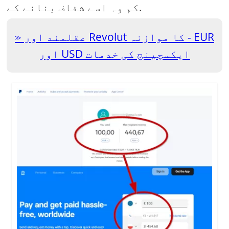
کم وہ اسے شفاف بنانے کے.
عقلمند اور Revolut کا موازنہ - EUR
اور USD ایکسچینج کی خدمات