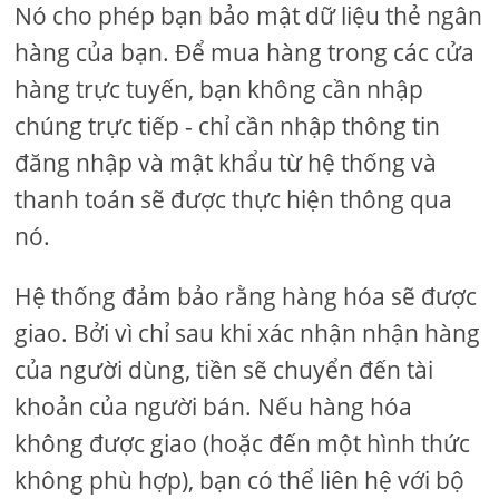
Nó cho phép bạn bảo mật dữ liệu thẻ ngân
hàng của bạn. Để mua hàng trong các cửa
hàng trực tuyến, bạn không cần nhập
chúng trực tiếp - chỉ cần nhập thông tin
đăng nhập và mật khẩu từ hệ thống và
thanh toán sẽ được thực hiện thông qua
nó.
Hệ thống đảm bảo rằng hàng hóa sẽ được
giao. Bởi vì chỉ sau khi xác nhận nhận hàng
của người dùng, tiền sẽ chuyển đến tài
khoản của người bán. Nếu hàng hóa
không được giao (hoặc đến một hình thức
không phù hợp), bạn có thể liên hệ với bộ