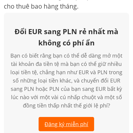
cho thuê bao hàng tháng.
Đổi EUR sang PLN rẻ nhất mà
không có phí ẩn
Bạn có biết rằng bạn có thể dễ dàng mở một
tài khoản đa tiền tệ mà bạn có thể giữ nhiều
loại tiền tệ, chẳng hạn như EUR và PLN trong
số những loại tiền khác, và chuyển đổi EUR
sang PLN hoặc PLN của bạn sang EUR bất kỳ
lúc nào với một vài cú nhấp chuột và một số
đồng tiền thấp nhất thế giới lệ phí?
Đăng ký miễn phí