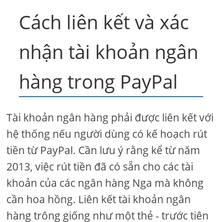
Cách liên kết và xác
nhận tài khoản ngân
hàng trong PayPal
Tài khoản ngân hàng phải được liên kết với
hệ thống nếu người dùng có kế hoạch rút
tiền từ PayPal. Cần lưu ý rằng kể từ năm
2013, việc rút tiền đã có sẵn cho các tài
khoản của các ngân hàng Nga mà không
cần hoa hồng. Liên kết tài khoản ngân
hàng trông giống như một thẻ - trước tiên