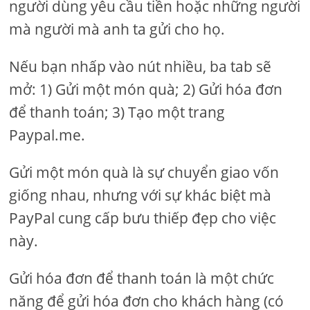
người dùng yêu cầu tiền hoặc những người
mà người mà anh ta gửi cho họ.
Nếu bạn nhấp vào nút nhiều, ba tab sẽ
mở: 1) Gửi một món quà; 2) Gửi hóa đơn
để thanh toán; 3) Tạo một trang
Paypal.me.
Gửi một món quà là sự chuyển giao vốn
giống nhau, nhưng với sự khác biệt mà
PayPal cung cấp bưu thiếp đẹp cho việc
này.
Gửi hóa đơn để thanh toán là một chức
năng để gửi hóa đơn cho khách hàng (có