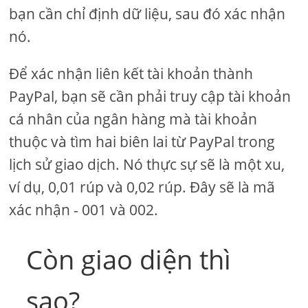
bạn cần chỉ định dữ liệu, sau đó xác nhận
nó.
Để xác nhận liên kết tài khoản thành
PayPal, bạn sẽ cần phải truy cập tài khoản
cá nhân của ngân hàng mà tài khoản
thuộc và tìm hai biên lai từ PayPal trong
lịch sử giao dịch. Nó thực sự sẽ là một xu,
ví dụ, 0,01 rúp và 0,02 rúp. Đây sẽ là mã
xác nhận - 001 và 002.
Còn giao diện thì
sao?