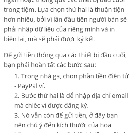
trong tiệm. Lựa chọn thứ hai là thuận tiện
hơn nhiều, bởi vì lần đầu tiên người bán sẽ
phải nhập dữ liệu của riêng mình và in
biên lai, mà sẽ phải được ký kết.
Để gửi tiền thông qua các thiết bị đầu cuối,
bạn phải hoàn tất các bước sau:
Trong nhà ga, chọn phần tiền điện tử
- PayPal ví.
Bước thứ hai là để nhập địa chỉ email
mà chiếc ví được đăng ký.
Nó vẫn còn để gửi tiền, ở đây bạn
nên chú ý đến kích thước của hoa