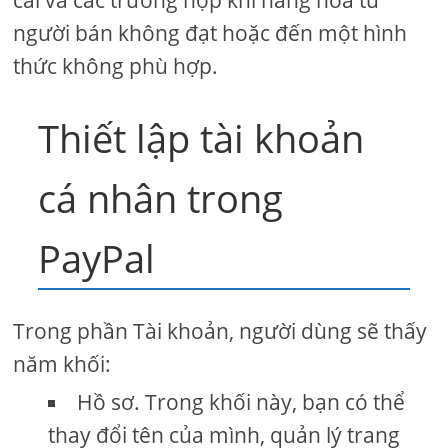
cãi và các trường hợp khi hàng hóa từ
người bán không đạt hoặc đến một hình
thức không phù hợp.
Thiết lập tài khoản
cá nhân trong
PayPal
Trong phần Tài khoản, người dùng sẽ thấy
năm khối:
Hồ sơ. Trong khối này, bạn có thể
thay đổi tên của mình, quản lý trang