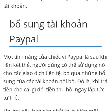
tài khoản.
bổ sung tài khoản
Paypal
Một tính năng của chiếc ví Paypal là sau khi
liên kết thẻ, người dùng có thể sử dụng nó
cho các giao dịch tiền tệ, bỏ qua những bổ
sung của các tài khoản nội bộ. Đó là, khi trả
tiền cho cái gì đó, tiền thu hồi ngay lập tức
từ thẻ.