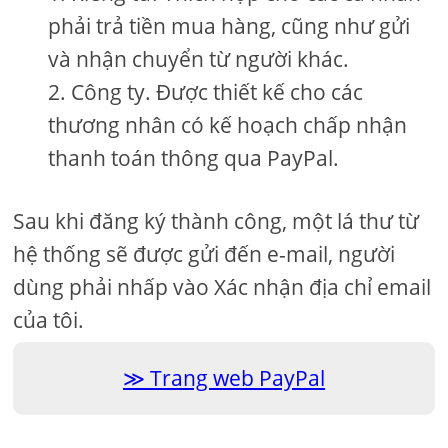
phải trả tiền mua hàng, cũng như gửi
và nhận chuyển từ người khác.
Công ty. Được thiết kế cho các
thương nhân có kế hoạch chấp nhận
thanh toán thông qua PayPal.
Sau khi đăng ký thành công, một lá thư từ
hệ thống sẽ được gửi đến e-mail, người
dùng phải nhấp vào Xác nhận địa chỉ email
của tôi.
Trang web PayPal