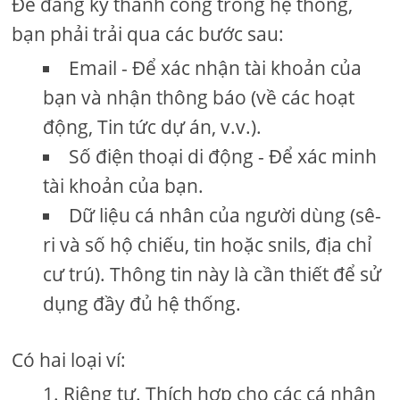
Để đăng ký thành công trong hệ thống,
bạn phải trải qua các bước sau:
Email - Để xác nhận tài khoản của
bạn và nhận thông báo (về các hoạt
động, Tin tức dự án, v.v.).
Số điện thoại di động - Để xác minh
tài khoản của bạn.
Dữ liệu cá nhân của người dùng (sê-
ri và số hộ chiếu, tin hoặc snils, địa chỉ
cư trú). Thông tin này là cần thiết để sử
dụng đầy đủ hệ thống.
Có hai loại ví:
Riêng tư. Thích hợp cho các cá nhân