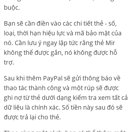
buộc.
Bạn sẽ cần điền vào các chi tiết thẻ - số,
loại, thời hạn hiệu lực và mã bảo mật của
nó. Cần lưu ý ngay lập tức rằng thẻ Mir
không thể được gắn, nó không được hỗ
trợ.
Sau khi thêm PayPal sẽ gửi thông báo về
thao tác thành công và một rúp sẽ được
ghi nợ từ thẻ dưới dạng kiểm tra xem tất cả
dữ liệu là chính xác. Số tiền này sau đó sẽ
được trả lại cho thẻ.