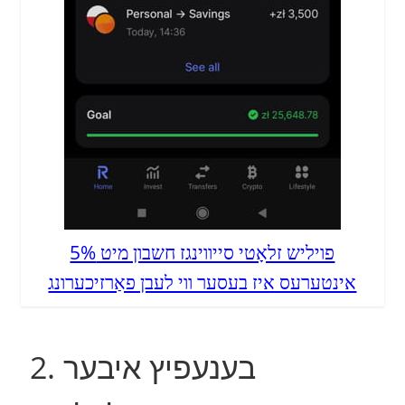
פויליש זלאָטי סייווינגז חשבון מיט 5%
אינטערעס איז בעסער ווי לעבן פאַרזיכערונג
2. בענעפיץ איבער