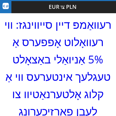
EUR צו PLN
רעוואַמפּ דיין סייווינגז: ווי
רעוואָלוט אָפפערס אַ
5% אַניואַלי באַצאָלט
טעגלעך אינטערעס ווי אַ
קלוג אָלטערנאַטיוו צו
לעבן פאַרזיכערונג