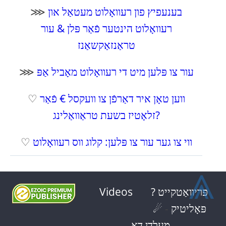
בענעפיץ פון רעוואָלוט מעטאַל און
⋙
רעוואָלוט הינטער פֿאַר פּלן & עור
טראַנזאַקשאַנז
עור צו פּלען מיט די רעוואָלוט מאָביל אַפּ
⋙
ווען טאָן איר דאַרפֿן צו וועקסל € פֿאַר
♡
זלאָטיז בשעת טראַוואַלינג?
ווי צו גער עור צו פּלען: קלוג ווס רעוואָלוט
♡
⩓
? פּריוואַטקייט
Videos
פּאָליטיק
-
☄
מעלדן דאָ