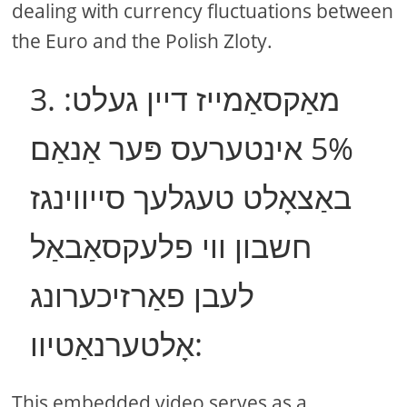
dealing with currency fluctuations between
the Euro and the Polish Zloty.
3. מאַקסאַמייז דיין געלט:
5% אינטערעס פּער אַנאַם
באַצאָלט טעגלעך סייווינגז
חשבון ווי פלעקסאַבאַל
לעבן פאַרזיכערונג
אָלטערנאַטיוו:
This embedded video serves as a