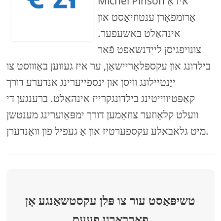
Michel Pinson איז אַ
אַרומפאָרן ענטוזיאַסט און
אינהאַלט באשעפער.
צונויפגיסן לייַדנשאַפט פֿאַר
בילדונג און עקספּלאָריישאַן, ער איז געווען באַוווסט צו
ייַנטיילונג וויסן און ינספּייערינג אנדערע דורך
קאַפּטיווייטינג בילדונגקרייז אינהאַלט. ברענגען די
וועלט קלאָוזער צוזאַמען דורך ימפּאַוערינג מענטשן
מיט גלאבאלע עקספּערטיז און אַ געפיל פון וואַנדערן.
טשיפּאַסט עור צו פּלן עקסטשאַנגע אָן
פאַרבאָרגן פעעס