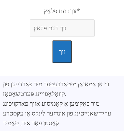
זוך דעם פּלאַץ*
זוך
ווי אַן אַמאַזאָן מיטאַרבעטער מיר פאַרדינען פון
קוואַלאַפייינג פּערטשאַסאַז.
מיר באַקומען אַ קאָמיסיע אויף פארקויפונג
ערידזשאַנייטינג פון אונדזער לינקס אָן עקסטרע
קאָסטן פֿאַר איר, טאָמיד