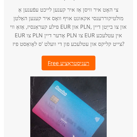
צי האָט איר וויסן אַז איר קענען לייכט עפֿענען אַ
מולטיקוררענסי אקאונט אויף וואָס איר קענען האַלטן
פילע קעראַנסיז, אַזאַ ווי EUR און PLN, און צו בייַטן דיין
EUR צו PLN אָדער דיין PLN צו EUR אין עטלעכע
צייט קליקס און עטלעכע פון ​​די וועלט 'ס לאָואַסט פיז?
Free רעגיסטראַציע