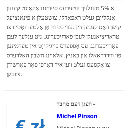
א 5% טעגלעך ינטערעס סייווינגז אַקאַונט קענען
אָנקלייַבן געלט ראַפּאַדלי, צושטעלן אַ פינאַנציעל
קישן וואָס קענען זיין געוויינט ווי אַן אָלטערנאַטיוו צו
טראדיציאנעלן לעבן פאַרזיכערונג. ניט ענלעך לעבן
פאַרזיכערונג, עס אָפפערס בייגיקייַט אין טערמינען
פון ווידדראָאַלז און באַניץ, אַלאַוינג חשבון האָלדערס
צו אַקסעס געלט ווען איר דאַרפֿן פֿאַר פאַרשידן
צוועקן.
וועגן דעם מחבר -
Michel Pinson