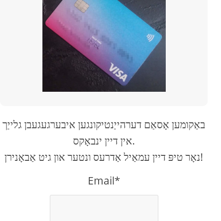
באַקומען אָסאַם דערהייַנטיקונגען איבערגעגעבן גלייַך
אין דיין ינבאָקס.
נאָר טיפּ דיין עמאַיל אַדרעס ונטער און גיט אַבאָנירן!
Email*