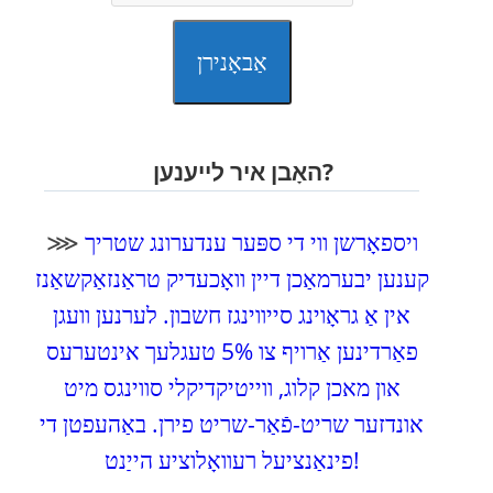
אַבאָנירן
האָבן איר לייענען?
ויספאָרשן ווי די ספּער ענדערונג שטריך
⋙
קענען יבערמאַכן דיין וואָכעדיק טראַנזאַקשאַנז
אין אַ גראָוינג סייווינגז חשבון. לערנען וועגן
פאַרדינען אַרויף צו 5% טעגלעך אינטערעס
און מאכן קלוג, ווייטיקדיקלי סווינגס מיט
אונדזער שריט-פֿאַר-שריט פירן. באַהעפטן די
פינאַנציעל רעוואָלוציע הייַנט!