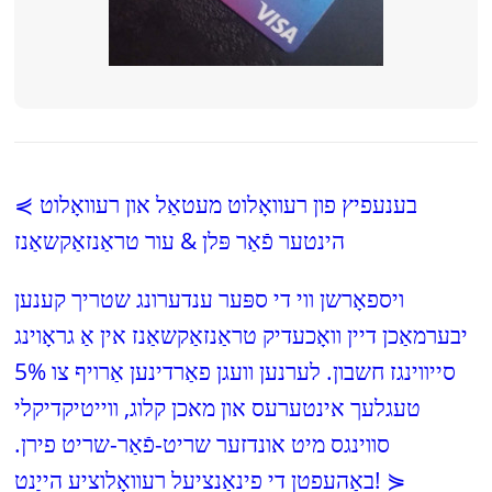
⋞ בענעפיץ פון רעוואָלוט מעטאַל און רעוואָלוט
הינטער פֿאַר פּלן & עור טראַנזאַקשאַנז
ויספאָרשן ווי די ספּער ענדערונג שטריך קענען
יבערמאַכן דיין וואָכעדיק טראַנזאַקשאַנז אין אַ גראָוינג
סייווינגז חשבון. לערנען וועגן פאַרדינען אַרויף צו 5%
טעגלעך אינטערעס און מאכן קלוג, ווייטיקדיקלי
סווינגס מיט אונדזער שריט-פֿאַר-שריט פירן.
באַהעפטן די פינאַנציעל רעוואָלוציע הייַנט! ⋟