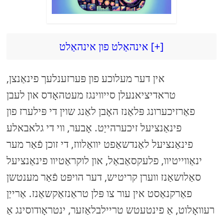
אינהאַלט פון אינהאַלט [+]
אין דער מעלוכע פון ​​פּערזענלעך פינאַנצן,
טראדיציאנעלן סייווינגז מעטהאָדס און לעבן
פאַרזיכערונג פּלאַנז האָבן לאַנג שוין די פּילערז פון
פינאַנציעל זיכערהייַט. אָבער, ווי די גלאבאלע
פינאַנציעל לאַנדשאַפט יוואַלווז, די זוכן פֿאַר מער
ינאַווייטיוו, פלעקסאַבאַל, און לוקראַטיוו פינאַנציעל
סאַלושאַנז ווערן קריטיש, דער הויפּט פֿאַר מענטשן
פאַרקנאַסט אין עור צו פּלן טראַנזאַקשאַנז. אַרייַן
רעוואָלוט, אַ פינטעטש טריילבלאַזער, ינטראָודוסינג אַ