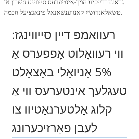
גראַונדברייקינג הויך-אינטערעס סייווינגז חשבון אַז
טשאַלאַנדזשיז קאַנווענשאַנאַל פינאַנציעל חכמה.
רעוואַמפּ דיין סייווינגז:
ווי רעוואָלוט אָפפערס אַ
5% אַניואַלי באַצאָלט
טעגלעך אינטערעס ווי אַ
קלוג אָלטערנאַטיוו צו
לעבן פאַרזיכערונג