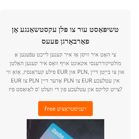
טשיפּאַסט עור צו פּלן עקסטשאַנגע אָן
פאַרבאָרגן פעעס
צי האָט איר וויסן אַז איר קענען לייכט עפֿענען אַ
מולטיקוררענסי אקאונט אויף וואָס איר קענען האַלטן
פילע קעראַנסיז, אַזאַ ווי EUR און PLN, און צו בייַטן דיין
EUR צו PLN אָדער דיין PLN צו EUR אין עטלעכע
צייט קליקס און עטלעכע פון ​​די וועלט 'ס לאָואַסט פיז?
Free רעגיסטראַציע