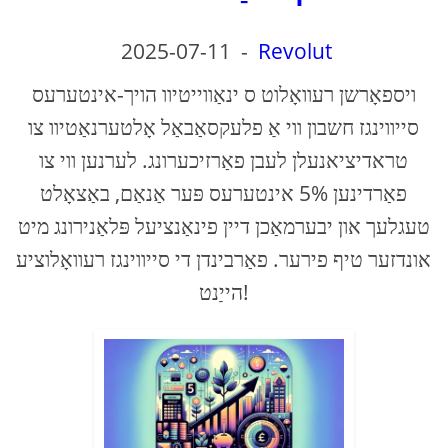
2025-07-11
-
Revolut
ויספאָרשן רעוואָלוט ס ינאַווייטיוו הויך-אינטערעס
סייווינגז חשבון ווי אַ פלעקסאַבאַל אָלטערנאַטיוו צו
טראדיציאנעלן לעבן פאַרזיכערונג. לערנען ווי צו
פאַרדינען 5% אינטערעס פּער אַנאַם, באַצאָלט
טעגלעך און יבערמאַכן דיין פינאַנציעל פּלאַנירונג מיט
אונדזער טיף פירער. פאַרבינדן די סייווינגז רעוואָלוציע
הייַנט!