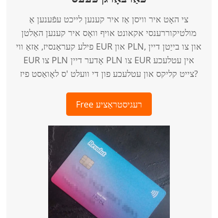
צי האָט איר וויסן אַז איר קענען לייכט עפֿענען אַ
מולטיקוררענסי אקאונט אויף וואָס איר קענען האַלטן
פילע קעראַנסיז, אַזאַ ווי EUR און PLN, און צו בייַטן דיין
EUR צו PLN אָדער דיין PLN צו EUR אין עטלעכע
צייט קליקס און עטלעכע פון ​​די וועלט 'ס לאָואַסט פיז?
Free רעגיסטראַציע