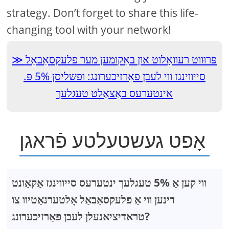
strategy. Don’t forget to share this life-
changing tool with your network!
פּרוּווט רעוואָלוט און באַקומען מער פלעקסאַבאַל
סייווינגז ווי לעבן פאַרזיכערונג: ופשליסן 5% פּ.
אינטערעס באַצאָלט טעגלעך
אָפט געשטעלטע פֿראגן
ווי קען אַ 5% טעגלעך ינטערעס סייווינגז אַקאַונט
דינען ווי אַ פלעקסאַבאַל אָלטערנאַטיוו צו
טראדיציאנעלן לעבן פאַרזיכערונג?