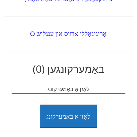
Θ אָריגינאַללי ארויס אין ענגליש
באַמערקונגען (0)
לאָזן אַ באַמערקונג
לאָזן אַ באַמערקונג