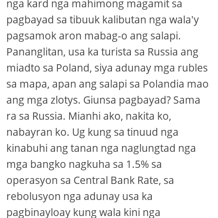
nga kard nga mahimong magamit sa
pagbayad sa tibuuk kalibutan nga wala'y
pagsamok aron mabag-o ang salapi.
Pananglitan, usa ka turista sa Russia ang
miadto sa Poland, siya adunay mga rubles
sa mapa, apan ang salapi sa Polandia mao
ang mga zlotys. Giunsa pagbayad? Sama
ra sa Russia. Mianhi ako, nakita ko,
nabayran ko. Ug kung sa tinuud nga
kinabuhi ang tanan nga naglungtad nga
mga bangko nagkuha sa 1.5% sa
operasyon sa Central Bank Rate, sa
rebolusyon nga adunay usa ka
pagbinayloay kung wala kini nga