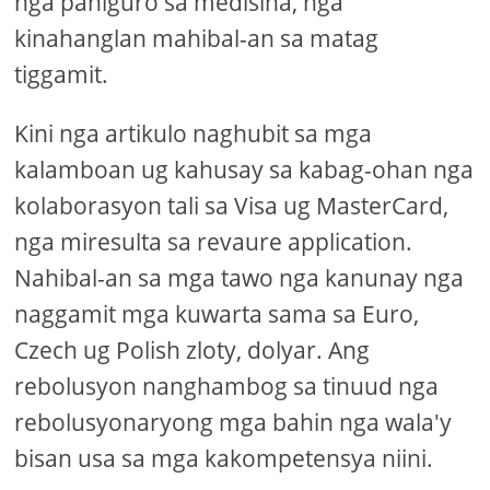
nga paniguro sa medisina, nga
kinahanglan mahibal-an sa matag
tiggamit.
Kini nga artikulo naghubit sa mga
kalamboan ug kahusay sa kabag-ohan nga
kolaborasyon tali sa Visa ug MasterCard,
nga miresulta sa revaure application.
Nahibal-an sa mga tawo nga kanunay nga
naggamit mga kuwarta sama sa Euro,
Czech ug Polish zloty, dolyar. Ang
rebolusyon nanghambog sa tinuud nga
rebolusyonaryong mga bahin nga wala'y
bisan usa sa mga kakompetensya niini.