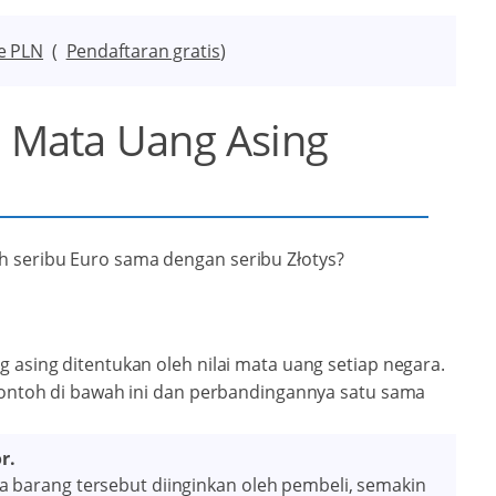
e PLN
(
Pendaftaran gratis
)
r Mata Uang Asing
h seribu Euro sama dengan seribu Złotys?
g asing ditentukan oleh nilai mata uang setiap negara.
i contoh di bawah ini dan perbandingannya satu sama
r.
 barang tersebut diinginkan oleh pembeli, semakin