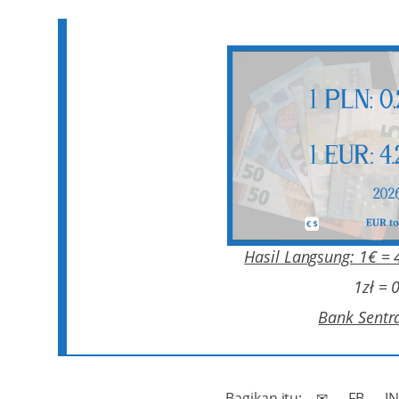
Hasil Langsung: 1€ = 
1zł = 
Bank Sentra
Bagikan itu:
✉
FB
I