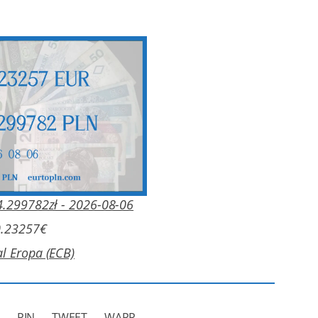
4.299782zł - 2026-08-06
0.23257€
l Eropa (ECB)
N
PIN
TWEET
WAPP