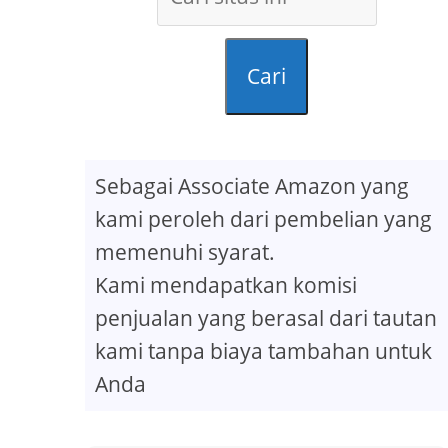
Cari
Sebagai Associate Amazon yang
kami peroleh dari pembelian yang
memenuhi syarat.
Kami mendapatkan komisi
penjualan yang berasal dari tautan
kami tanpa biaya tambahan untuk
Anda