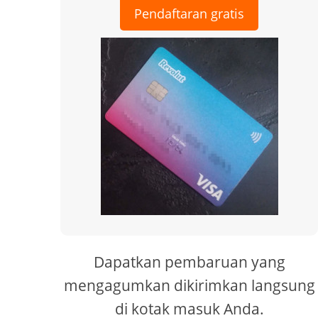
Pendaftaran gratis
Dapatkan pembaruan yang
mengagumkan dikirimkan langsung
di kotak masuk Anda.