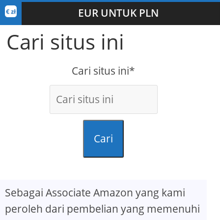
EUR UNTUK PLN
Cari situs ini
Cari situs ini*
Cari
Sebagai Associate Amazon yang kami
peroleh dari pembelian yang memenuhi