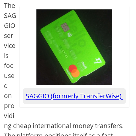
The
SAG
GIO
ser
vice
is
foc
use
d
on
SAGGIO (formerly TransferWise)
pro
vidi
ng cheap international money transfers.
The platform positions itself as a fast,