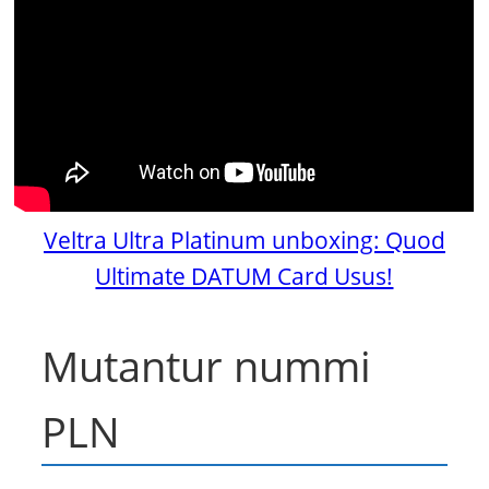
Veltra Ultra Platinum unboxing: Quod
Ultimate DATUM Card Usus!
Mutantur nummi
PLN