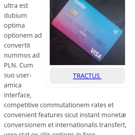
ultra est
dubium
optima
optionem ad
convertit
nummos ad
PLN. Cum
suo user-
TRACTUS
amica
interface,
competitive commutationem rates et
convenient features sicut instant monetæ
conversionem et internationalis transfert,
vere stat ex aliis options in foro.