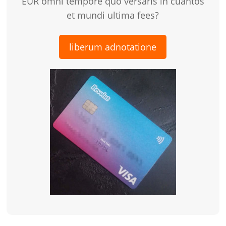
EUR omni tempore quo versaris in cuantos
et mundi ultima fees?
liberum adnotatione