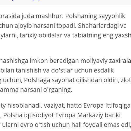
 orasida juda mashhur. Polshaning sayyohlik
 uchun ajoyib narsani topadi. Shaharlardagi va
larni, tarixiy obidalar va tabiatning eng yaxsh
tnashishga imkon beradigan moliyaviy zaxiral
bilan tanishish va do'stlar uchun esdalik
g uchun, Polshaga sayohat qilishdan oldin, zlot
 hamma narsani o'rganing.
ty hisoblanadi. vaziyat, hatto Evropa Ittifoqiga
, Polsha iqtisodiyot Evropa Markaziy banki
 ularni evro o'tish uchun hali foydali emas edi