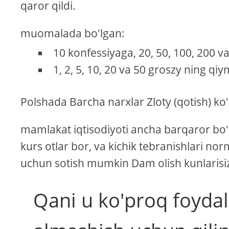
qaror qildi.
muomalada bo'lgan:
10 konfessiyaga, 20, 50, 100, 200 va 1
1, 2, 5, 10, 20 va 50 groszy ning qi
Polshada Barcha narxlar Zloty (qotish) ko'r
mamlakat iqtisodiyoti ancha barqaror bo'
kurs otlar bor, va kichik tebranishlari no
uchun sotish mumkin Dam olish kunlarisiz
Qani u ko'proq foydal