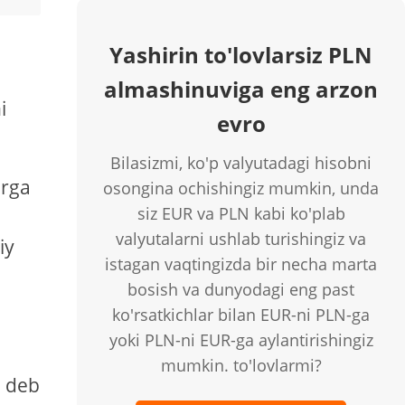
Yashirin to'lovlarsiz PLN
almashinuviga eng arzon
i
evro
Bilasizmi, ko'p valyutadagi hisobni
arga
osongina ochishingiz mumkin, unda
siz EUR va PLN kabi ko'plab
valyutalarni ushlab turishingiz va
iy
istagan vaqtingizda bir necha marta
bosish va dunyodagi eng past
ko'rsatkichlar bilan EUR-ni PLN-ga
yoki PLN-ni EUR-ga aylantirishingiz
mumkin. to'lovlarmi?
, deb