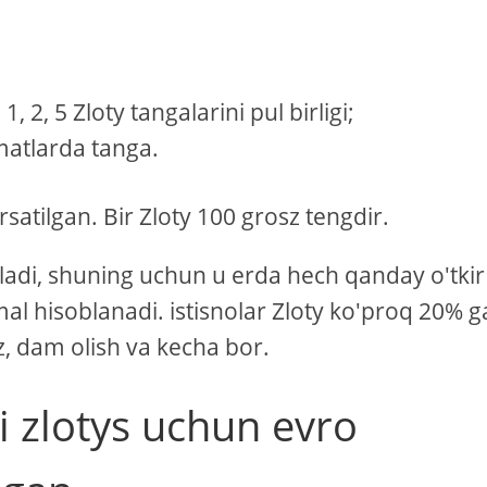
, 2, 5 Zloty tangalarini pul birligi;
ymatlarda tanga.
satilgan. Bir Zloty 100 grosz tengdir.
ladi, shuning uchun u erda hech qanday o'tkir
rmal hisoblanadi. istisnolar Zloty ko'proq 20% 
, dam olish va kecha bor.
i zlotys uchun evro