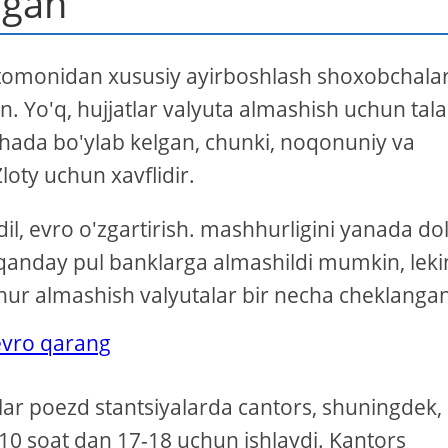
ngan
r tomonidan xususiy ayirboshlash shoxobchalar
n. Yo'q, hujjatlar valyuta almashish uchun tal
 sohada bo'ylab kelgan, chunki, noqonuniy va
loty uchun xavflidir.
dil, evro o'zgartirish. mashhurligini yanada dol
 qanday pul banklarga almashildi mumkin, leki
ur almashish valyutalar bir necha cheklanga
 evro qarang
lar poezd stantsiyalarda cantors, shuningdek,
-10 soat dan 17-18 uchun ishlaydi. Kantors