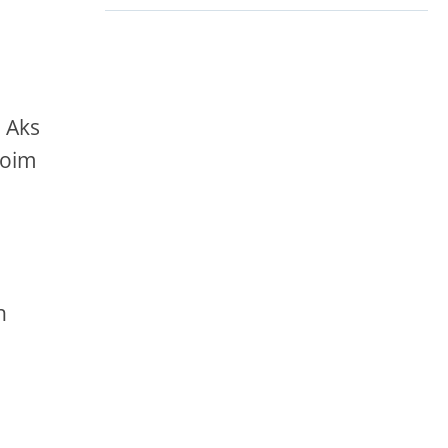
r
. Aks
doim
h