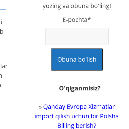
yozing va obuna bo'ling!
E-pochta*
i
ab
Obuna bo'lish
lar
n
n.
O'qiganmisiz?
»
Qanday Evropa Xizmatlar
import qilish uchun bir Polsha
Billing berish?