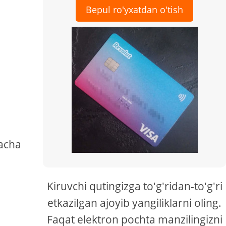
Bepul ro'yxatdan o'tish
gacha
Kiruvchi qutingizga to'g'ridan-to'g'ri
etkazilgan ajoyib yangiliklarni oling.
Faqat elektron pochta manzilingizni