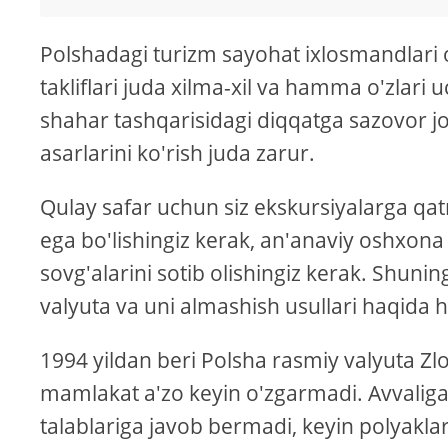
Polshadagi turizm sayohat ixlosmandlari
takliflari juda xilma-xil va hamma o'zlari
shahar tashqarisidagi diqqatga sazovor joy
asarlarini ko'rish juda zarur.
Qulay safar uchun siz ekskursiyalarga qa
ega bo'lishingiz kerak, an'anaviy oshxona 
sovg'alarini sotib olishingiz kerak. Shunin
valyuta va uni almashish usullari haqida
1994 yildan beri Polsha rasmiy valyuta Zlo
mamlakat a'zo keyin o'zgarmadi. Avvaliga
talablariga javob bermadi, keyin polyaklar