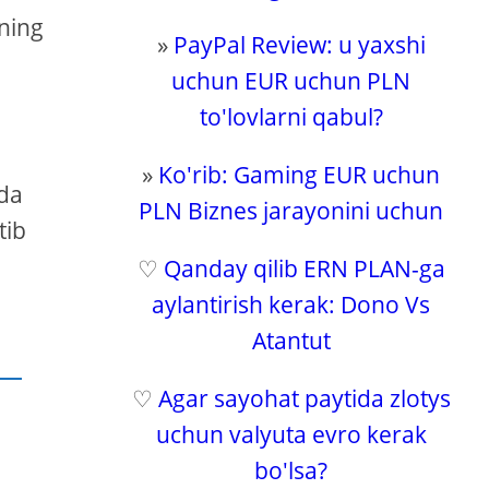
vning
»
PayPal Review: u yaxshi
uchun EUR uchun PLN
to'lovlarni qabul?
h
»
Ko'rib: Gaming EUR uchun
ida
PLN Biznes jarayonini uchun
tib
♡
Qanday qilib ERN PLAN-ga
aylantirish kerak: Dono Vs
Atantut
♡
Agar sayohat paytida zlotys
uchun valyuta evro kerak
i
bo'lsa?