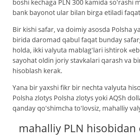
boshi kechaga PLN 300 kamida so'rashi mu
bank bayonot ular bilan birga etiladi faqa
Bir kishi safar, va doimiy asosda Polsha y
birida daromad qabul faqat bunday safarga 
holda, ikki valyuta mablag'lari ishtirok 
sayohat oldin joriy stavkalari qarash va b
hisoblash kerak.
Yana bir yaxshi fikr bir nechta valyuta hi
Polsha zlotys Polsha zlotys yoki AQSh doll
qanday qo'shimcha to'lovsiz, mahalliy val
mahalliy PLN hisobidan 