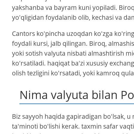
yakshanba va bayram kuni yopiladi. Biroq,
yo'qligidan foydalanib olib, kechasi va dam
Cantors ko'pincha uzoqdan ko'zga ko'ringa
foydali kursi, jalb qilingan. Biroq, almashi
yoki sotish valyuta nisbati almashtirish m
ko'rsatiladi. haqiqat ba'zi xususiy exchang
olish tezligini ko'rsatadi, yoki kamroq qul
Nima valyuta bilan Po
Biz sayyoh haqida gapiradigan bo'lsak, u 
ta'minoti bo'lishi kerak. taxmin safar vaq