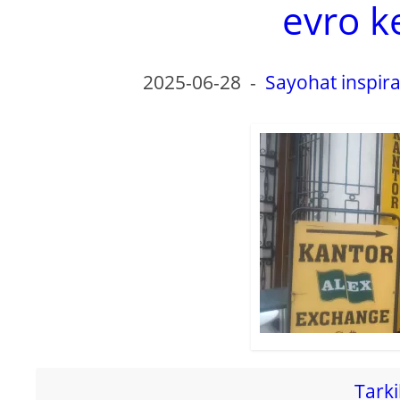
evro k
2025-06-28
-
Sayohat inspira
Tarki