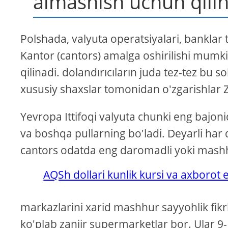
almashish uchun qili
Polshada, valyuta operatsiyalari, bankla
Kantor (cantors) amalga oshirilishi mumki
qilinadi. dolandırıcıların juda tez-tez bu
xususiy shaxslar tomonidan o'zgarishlar Z
Yevropa Ittifoqi valyuta chunki eng bajoni
va boshqa pullarning bo'ladi. Deyarli har
cantors odatda eng daromadli yoki mashh
AQSh dollari kunlik kursi va axborot
markazlarini xarid mashhur sayyohlik fikr
ko'plab zanjir supermarketlar bor. Ular 9