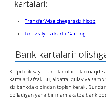
kartalari:
TransferWise chegarasiz hisob
ko'p-valyuta karta Gaming
Bank kartalari: olishg
Ko'pchilik sayohatchilar ular bilan naqd k
kartalari afzal. Bu, albatta, qulay va zamon
siz bankda oldindan topish kerak. Bunda
bo'ladigan yana bir mamlakatda bank oper