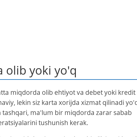
a olib yoki yo'q
atta miqdorda olib ehtiyot va debet yoki kredit
aviy, lekin siz karta xorijda xizmat qilinadi yo
n tashqari, ma'lum bir miqdorda zarar sabab
atsiyalarini tushunish kerak.