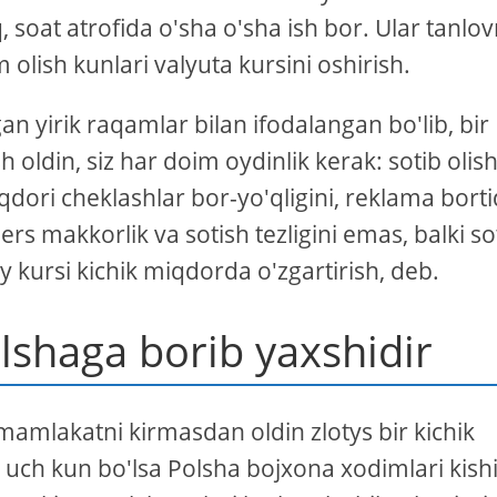
 soat atrofida o'sha o'sha ish bor. Ular tanlo
 olish kunlari valyuta kursini oshirish.
n yirik raqamlar bilan ifodalangan bo'lib, bir
sh oldin, siz har doim oydinlik kerak: sotib olis
iqdori cheklashlar bor-yo'qligini, reklama bort
ers makkorlik va sotish tezligini emas, balki so
ay kursi kichik miqdorda o'zgartirish, deb.
lshaga borib yaxshidir
mamlakatni kirmasdan oldin zlotys bir kichik
ti uch kun bo'lsa Polsha bojxona xodimlari kish