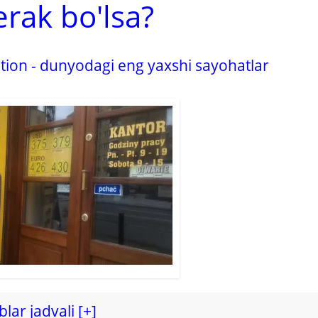
erak bo'lsa?
tion - dunyodagi eng yaxshi sayohatlar
blar jadvali [+]