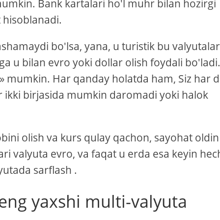
mkin. Bank kartalari ho'l muhr bilan hozirgi
t hisoblanadi.
ashamaydi bo'lsa, yana, u turistik bu valyutala
u bilan evro yoki dollar olish foydali bo'ladi
«eb» mumkin. Har qanday holatda ham, Siz har 
ir ikki birjasida mumkin daromadi yoki halok
sobini olish va kurs qulay qachon, sayohat oldin
ari valyuta evro, va faqat u erda esa keyin hec
yutada sarflash .
eng yaxshi multi-valyuta